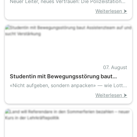
Polizeistation Lauterbach
Neuer Leiter, neues Vertrauen: Die Polizeistation
Lauterbach startet in eine ruhige, erfahrene Ära
Weiterlesen ⮞
07. August
Studentin mit Bewegungsstörung baut
Assistenzteam auf und sucht Verstärkung
«Nicht aufgeben, sondern anpacken» — wie Lotte
mit Hund und Team den Alltag neu gestaltet
Weiterlesen ⮞