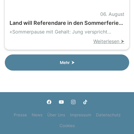
06. August
Land will Referendare in den Sommerferien
bezahlen – neuer Kurs in der
«Sommerpause mit Gehalt: Jung verspricht
Lehrkräftepolitik
Perspektive für Referendare»
Weiterlesen ⮞
Mehr ⮞
Presse
News
Über Uns
Impressum
Datenschutz
Cookies