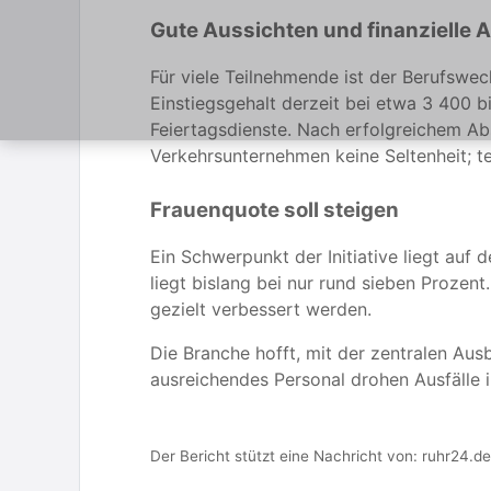
Gute Aussichten und finanzielle 
Für viele Teilnehmende ist der Berufswec
Einstiegsgehalt derzeit bei etwa 3 400
Feiertagsdienste. Nach erfolgreichem Ab
Verkehrsunternehmen keine Seltenheit; t
Frauenquote soll steigen
Ein Schwerpunkt der Initiative liegt auf
liegt bislang bei nur rund sieben Proze
gezielt verbessert werden.
Die Branche hofft, mit der zentralen Au
ausreichendes Personal drohen Ausfälle i
Der Bericht stützt eine Nachricht von:
ruhr24.de