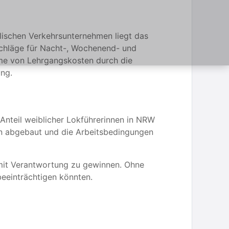
älischen Verkehrsunternehmen liegt das
schläge für Nacht-, Wochenend- und
hme von Lehrgangskosten durch die
ung.
 Anteil weiblicher Lokführerinnen in NRW
den abgebaut und die Arbeitsbedingungen
 mit Verantwortung zu gewinnen. Ohne
beeinträchtigen könnten.