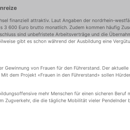
Anreize
hsel finanziell attraktiv. Laut Angaben der nordrhein-westf
 bis 3 600 Euro brutto monatlich. Zudem kommen häufig Zu
schluss sind unbefristete Arbeitsverträge und die Überna
eilweise gibt es schon während der Ausbildung eine Vergüt
 der Gewinnung von Frauen für den Führerstand. Der aktuelle
nt. Mit dem Projekt «Frauen in den Führerstand» sollen Hür
sbildungsoffensive mehr Menschen für einen sicheren Beruf
m Zugverkehr, die die tägliche Mobilität vieler Pendelnder 