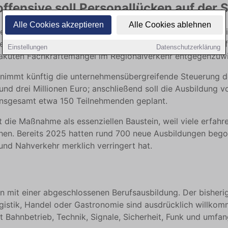
fensive soll Personallücken auf der 
Alle Cookies akzeptieren
Alle Cookies ablehnen
ine zentrale Offensive, um Quereinsteigerinnen und Querei
zeugführers zu gewinnen. Das Verkehrsministerium setzt auf
Einstellungen
Datenschutzerklärung
akuten Fachkräftemangel im Regionalverkehr entgegenzuwi
mmt künftig die unternehmensübergreifende Steuerung der
nd drei Millionen Euro; anschließend soll die Ausbildung 
 insgesamt etwa 150 Teilnehmenden geplant.
t die Maßnahme als essenziellen Baustein, weil viele erfah
n. Bereits 2025 hatten rund 700 neue Ausbildungen bego
und Nahverkehr merklich verringert hat.
n mit einer abgeschlossenen Berufsausbildung. Der bisherig
istik, Handel oder Gastronomie sind ausdrücklich willkomme
Bahnbetrieb, Technik, Signale, Sicherheit, Funk und umfan