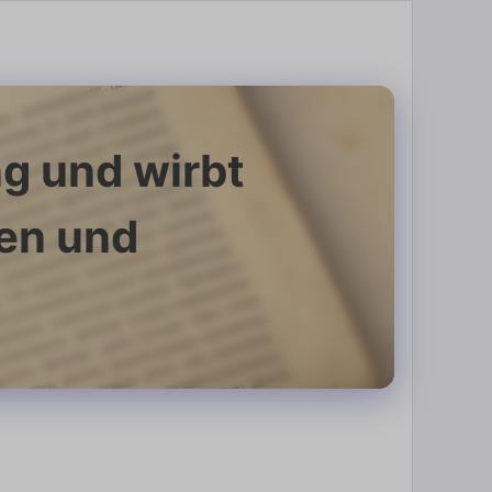
g und wirbt
nen und