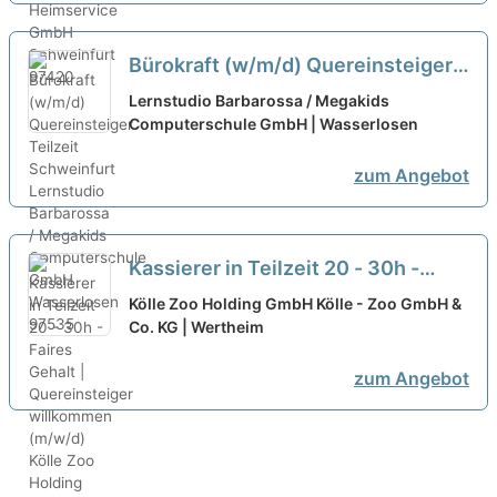
Bürokraft (w/m/d) Quereinsteiger
Teilzeit Schweinfurt
neu
Lernstudio Barbarossa / Megakids
Computerschule GmbH | Wasserlosen
zum Angebot
Kassierer in Teilzeit 20 - 30h -
Faires Gehalt | Quereinsteiger
Kölle Zoo Holding GmbH Kölle - Zoo GmbH &
willkommen (m/w/d)
Co. KG | Wertheim
neu
zum Angebot