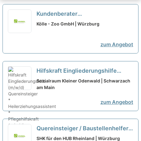
Kundenberater
Hund/Katze/Kleintiere in Teilzeit
Kölle - Zoo GmbH | Würzburg
oder in Vollzeit | Quereinsteiger
willkommen (m/w/d)
neu
zum Angebot
Hilfskraft Eingliederungshilfe
(m/w/d) Quereinsteiger *
Sozialraum Kleiner Odenwald | Schwarzach
Heilerziehungsassistent *
am Main
Pflegehilfskraft (m/w/d)
neu
zum Angebot
Quereinsteiger / Baustellenhelfer
SHK (m/w/d) Wärmepumpen &
SHK für den HUB Rheinland | Würzburg