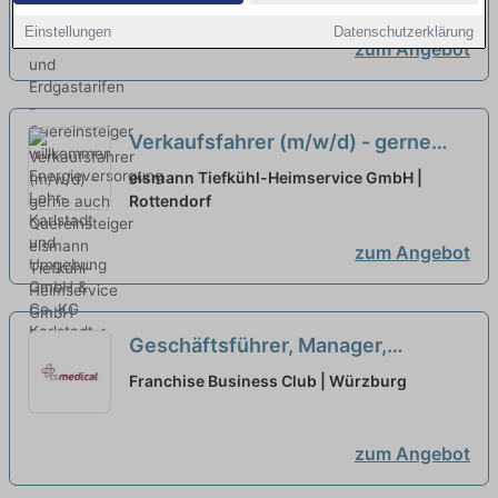
willkommen
neu
Einstellungen
Datenschutzerklärung
zum Angebot
Verkaufsfahrer (m/w/d) - gerne
auch Quereinsteiger
neu
eismann Tiefkühl-Heimservice GmbH |
Rottendorf
zum Angebot
Geschäftsführer, Manager,
Quereinsteiger, Macher als
Franchise Business Club | Würzburg
Franchisepartner in Würzburg
neu
zum Angebot