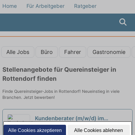
Home
Für Arbeitgeber
Ratgeber
Alle Jobs
Büro
Fahrer
Gastronomie
Stellenangebote für Quereinsteiger in
Rottendorf finden
Finde Quereinsteiger-Jobs in Rottendorf! Neueinstieg in viele
Branchen. Jetzt bewerben!
Kundenberater (m/w/d) im
Außendienst, Vertrieb von Strom-
Energieversorgung Lohr-Karlstadt und
Alle Cookies akzeptieren
Alle Cookies ablehnen
und Erdgastarifen - Quereinsteiger
Umgebung GmbH & Co. KG | Karlstadt