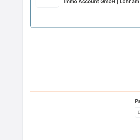
Immo Account GmbH | Lohr am
P