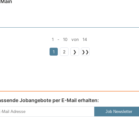
 Main
1 - 10 von 14
1
2
❯
❯❯
assende Jobangebote per E-Mail erhalten:
Job Newsletter