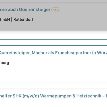
erne auch Quereinsteiger
neu
GmbH | Rottendorf
Quereinsteiger, Macher als Franchisepartner in Wü
zburg
enhelfer SHK (m/w/d) Wärmepumpen & Heiztechnik 