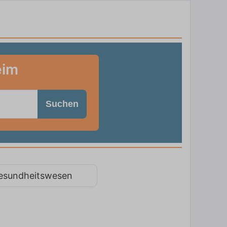
eim
Suchen
esundheitswesen