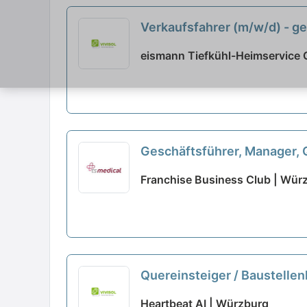
Verkaufsfahrer (m/w/d) - g
eismann Tiefkühl-Heimservice 
Geschäftsführer, Manager, 
Franchise Business Club | Wür
Quereinsteiger / Baustell
Heartbeat AI | Würzburg