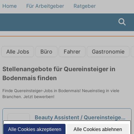
Home
Für Arbeitgeber
Ratgeber
Alle Jobs
Büro
Fahrer
Gastronomie
Stellenangebote für Quereinsteiger in
Bodenmais finden
Finde Quereinsteiger-Jobs in Bodenmais! Neueinstieg in viele
Branchen. Jetzt bewerben!
Beauty Assistent / Quereinsteiger
(m/w/d) Teilzeit
neu
ray facility management group | Deggendorf
Alle Cookies akzeptieren
Alle Cookies ablehnen