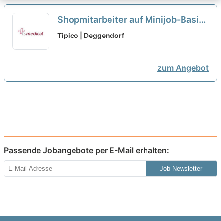
Shopmitarbeiter auf Minijob-Basis
- gerne Quereinsteiger (m/w/d)
Tipico | Deggendorf
neu
zum Angebot
Passende Jobangebote per E-Mail erhalten:
Job Newsletter