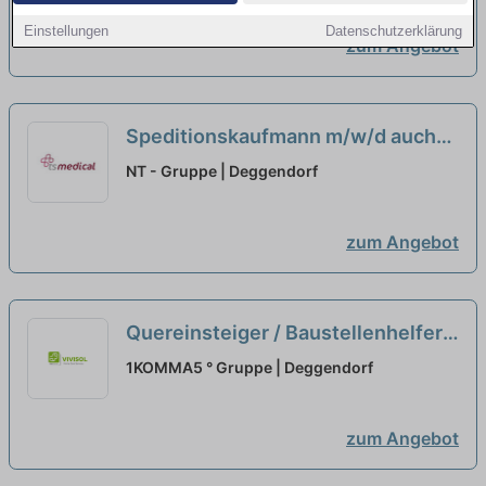
Einstellungen
Datenschutzerklärung
zum Angebot
Speditionskaufmann m/w/d auch
Quereinsteiger
neu
NT - Gruppe | Deggendorf
zum Angebot
Quereinsteiger / Baustellenhelfer
SHK (m/w/d) Wärmepumpen &
1KOMMA5 ° Gruppe | Deggendorf
Heiztechnik - 1KOMMA5
Deggendorf
neu
zum Angebot