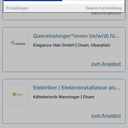
Einstellungen
Datenschutzerklärung
zum Angebot
Quereinsteiger*innen (m/w/d) für
Influencer-Marketing - Cham
neu
Elegance-Hair GmbH | Cham, Oberpfalz
zum Angebot
Elektriker / Elektroinstallateur als
Quereinsteiger (m/w/d) für Service
Kältetechnik Wanninger | Cham
Klima- und Kältetechnik
neu
zum Angebot