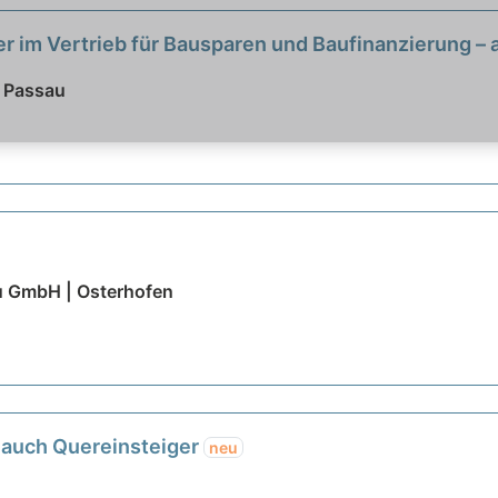
r im Vertrieb für Bausparen und Baufinanzierung – 
 Passau
au GmbH | Osterhofen
auch Quereinsteiger
neu