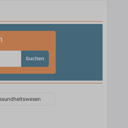
h
Suchen
esundheitswesen