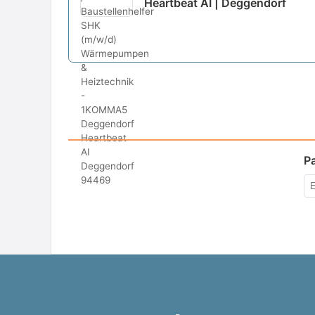
Heartbeat AI | Deggendorf
P