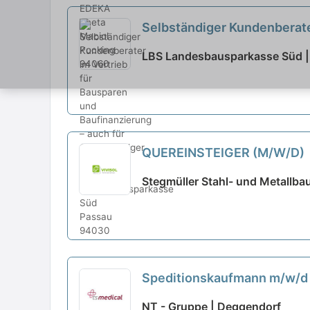
Selbständiger Kundenberate
LBS Landesbausparkasse Süd |
QUEREINSTEIGER (M/W/D)
Stegmüller Stahl- und Metallb
Speditionskaufmann m/w/d 
NT - Gruppe | Deggendorf