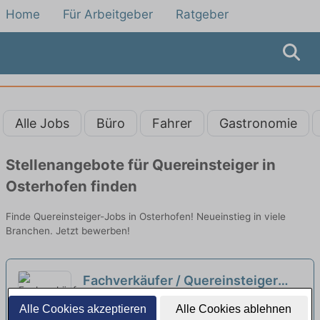
Home
Für Arbeitgeber
Ratgeber
Alle Jobs
Büro
Fahrer
Gastronomie
Stellenangebote für Quereinsteiger in
Osterhofen finden
Finde Quereinsteiger-Jobs in Osterhofen! Neueinstieg in viele
Branchen. Jetzt bewerben!
Fachverkäufer / Quereinsteiger
Frischetheke & Metzgerei (m/w/d)
Edeka Klessinger | Osterhofen
Alle Cookies akzeptieren
Alle Cookies ablehnen
in Teilzeit (15–20 Std.)
neu