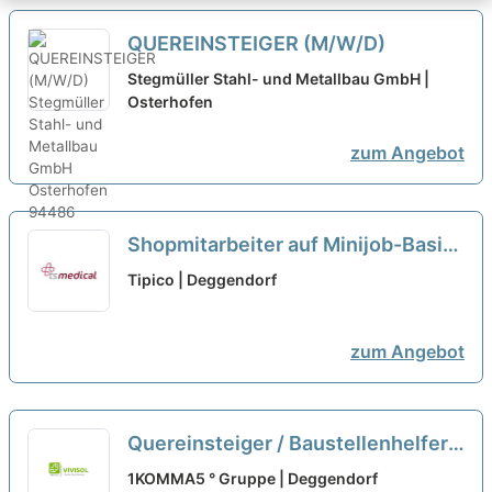
QUEREINSTEIGER (M/W/D)
Stegmüller Stahl- und Metallbau GmbH |
Osterhofen
zum Angebot
Shopmitarbeiter auf Minijob-Basis
- gerne Quereinsteiger (m/w/d)
Tipico | Deggendorf
neu
zum Angebot
Quereinsteiger / Baustellenhelfer
SHK (m/w/d) Wärmepumpen &
1KOMMA5 ° Gruppe | Deggendorf