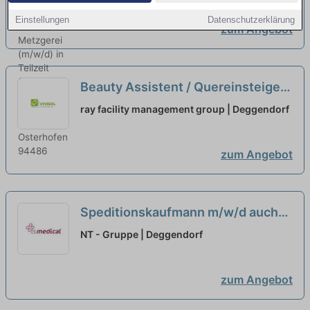
Einstellungen
Datenschutzerklärung
zum Angebot
Beauty Assistent / Quereinsteiger
(m/w/d) Teilzeit
ray facility management group | Deggendorf
zum Angebot
Speditionskaufmann m/w/d auch
Quereinsteiger
neu
NT - Gruppe | Deggendorf
zum Angebot