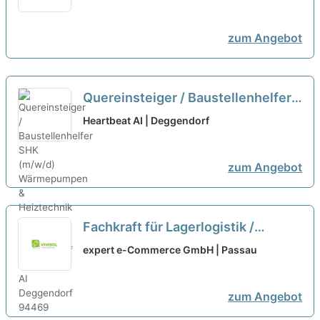
Heiztechnik - 1KOMMA5
Deggendorf
neu
zum Angebot
Quereinsteiger / Baustellenhelfer
SHK (m/w/d) Wärmepumpen &
Heartbeat AI | Deggendorf
Heiztechnik - 1KOMMA5
Deggendorf
neu
zum Angebot
Fachkraft für Lagerlogistik /
Lagerist / Quereinsteiger (m/w/x)
expert e-Commerce GmbH | Passau
neu
zum Angebot