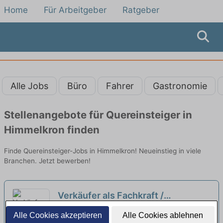
Home
Für Arbeitgeber
Ratgeber
Alle Jobs
Büro
Fahrer
Gastronomie
Stellenangebote für Quereinsteiger in
Himmelkron finden
Finde Quereinsteiger-Jobs in Himmelkron! Neueinstieg in viele
Branchen. Jetzt bewerben!
Verkäufer als Fachkraft /
Quereinsteiger Frischetheke
REWE | Kronach
Alle Cookies akzeptieren
Alle Cookies ablehnen
(m/w/d)
neu