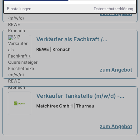
Einstellungen
Datenschutzerklärung
zum Angebot
Verkäufer als Fachkraft /
Quereinsteiger Frischetheke
REWE | Kronach
(m/w/d)
neu
zum Angebot
Verkäufer Tankstelle (m/w/d) -
gern Quereinsteiger
Matchtrex GmbH | Thurnau
zum Angebot