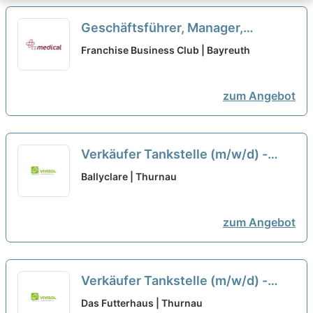
Geschäftsführer, Manager,
Quereinsteiger, Macher als
Franchise Business Club | Bayreuth
Franchisepartner in Bayreuth
neu
zum Angebot
Verkäufer Tankstelle (m/w/d) -
gern Quereinsteiger
neu
Ballyclare | Thurnau
zum Angebot
Verkäufer Tankstelle (m/w/d) -
gern Quereinsteiger
neu
Das Futterhaus | Thurnau