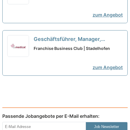
zum Angebot
Geschäftsführer, Manager,
Quereinsteiger, Macher als
Franchise Business Club | Stadelhofen
Franchisepartner in Stade
neu
zum Angebot
Passende Jobangebote per E-Mail erhalten:
Job Newsletter