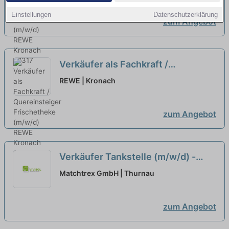
Einstellungen
Datenschutzerklärung
zum Angebot
Verkäufer als Fachkraft /
Quereinsteiger Frischetheke
REWE | Kronach
(m/w/d)
neu
zum Angebot
Verkäufer Tankstelle (m/w/d) -
gern Quereinsteiger
Matchtrex GmbH | Thurnau
zum Angebot