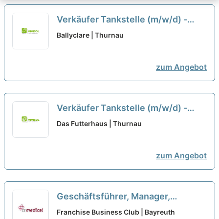
Verkäufer Tankstelle (m/w/d) -
gern Quereinsteiger
neu
Ballyclare | Thurnau
zum Angebot
Verkäufer Tankstelle (m/w/d) -
gern Quereinsteiger
neu
Das Futterhaus | Thurnau
zum Angebot
Geschäftsführer, Manager,
Quereinsteiger, Macher als
Franchise Business Club | Bayreuth