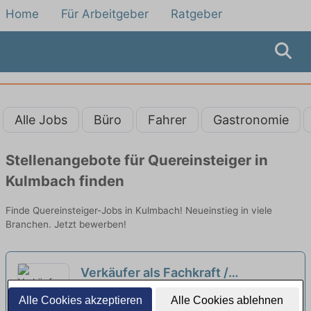
Home
Für Arbeitgeber
Ratgeber
Alle Jobs
Büro
Fahrer
Gastronomie
Stellenangebote für Quereinsteiger in
Kulmbach finden
Finde Quereinsteiger-Jobs in Kulmbach! Neueinstieg in viele
Branchen. Jetzt bewerben!
Verkäufer als Fachkraft /
Quereinsteiger Frischetheke
REWE | Kronach
Alle Cookies akzeptieren
Alle Cookies ablehnen
(m/w/d)
neu