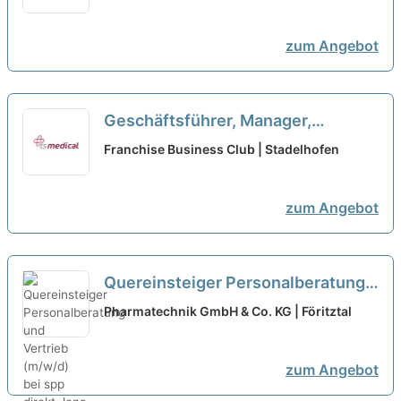
Franchisepartner in Bayreuth
neu
zum Angebot
Geschäftsführer, Manager,
Quereinsteiger, Macher als
Franchise Business Club | Stadelhofen
Franchisepartner in Stade
neu
zum Angebot
Quereinsteiger Personalberatung
und Vertrieb (m/w/d) bei spp direkt
Pharmatechnik GmbH & Co. KG | Föritztal
Jena GmbH Niederlassung
Sonneberg öffnen
neu
zum Angebot