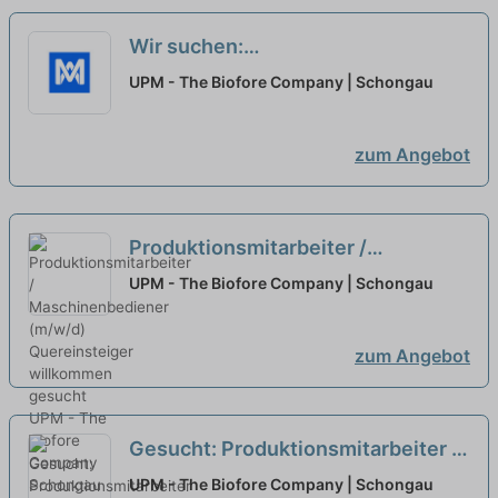
Wir suchen:
Produktionsmitarbeiter /
UPM - The Biofore Company | Schongau
Maschinenbediener (m/w/d)
Quereinsteiger willkommen
neu
zum Angebot
Produktionsmitarbeiter /
Maschinenbediener (m/w/d)
UPM - The Biofore Company | Schongau
Quereinsteiger willkommen
gesucht
neu
zum Angebot
Gesucht: Produktionsmitarbeiter /
Maschinenbediener (m/w/d)
UPM - The Biofore Company | Schongau