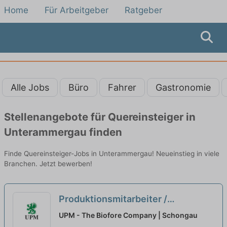
Home
Für Arbeitgeber
Ratgeber
Alle Jobs
Büro
Fahrer
Gastronomie
Stellenangebote für Quereinsteiger in
Unterammergau finden
Finde Quereinsteiger-Jobs in Unterammergau! Neueinstieg in viele
Branchen. Jetzt bewerben!
Produktionsmitarbeiter /
Maschinenbediener (m/w/d)
UPM - The Biofore Company | Schongau
Quereinsteiger willkommen
neu