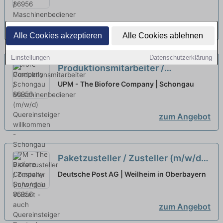
Quereinsteiger willkommen
neu
zum Angebot
Alle Cookies akzeptieren
Alle Cookies ablehnen
Einstellungen
Datenschutzerklärung
Produktionsmitarbeiter /
Maschinenbediener (m/w/d)
UPM - The Biofore Company | Schongau
Quereinsteiger willkommen -
Schongau
neu
zum Angebot
Paketzusteller / Zusteller (m/w/d)
in Vollzeit - auch Quereinsteiger
Deutsche Post AG | Weilheim in Oberbayern
neu
zum Angebot