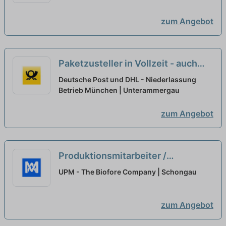
zum Angebot
Paketzusteller in Vollzeit - auch
Quereinsteiger (m/w/d)
neu
Deutsche Post und DHL - Niederlassung
Betrieb München | Unterammergau
zum Angebot
Produktionsmitarbeiter /
Maschinenbediener (m/w/d)
UPM - The Biofore Company | Schongau
Quereinsteiger willkommen
neu
zum Angebot