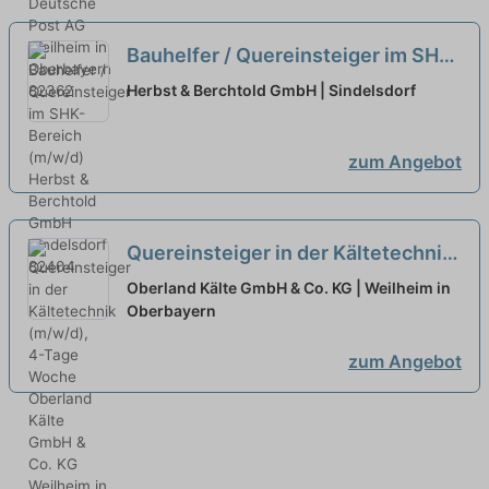
Bauhelfer / Quereinsteiger im SHK-
Bereich (m/w/d)
neu
Herbst & Berchtold GmbH | Sindelsdorf
zum Angebot
Quereinsteiger in der Kältetechnik
(m/w/d), 4-Tage Woche
neu
Oberland Kälte GmbH & Co. KG | Weilheim in
Oberbayern
zum Angebot