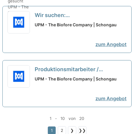
Wir suchen:
Produktionsmitarbeiter /
UPM - The Biofore Company | Schongau
Maschinenbediener (m/w/d)
Quereinsteiger willkommen
neu
zum Angebot
Produktionsmitarbeiter /
Maschinenbediener (m/w/d)
UPM - The Biofore Company | Schongau
Quereinsteiger willkommen
neu
zum Angebot
1 - 10 von 20
1
2
❯
❯❯