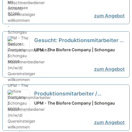
Quereinsteiger willkommen -
Schongau
neu
zum Angebot
Gesucht: Produktionsmitarbeiter /
Maschinenbediener (m/w/d)
UPM - The Biofore Company | Schongau
Quereinsteiger willkommen
neu
zum Angebot
Produktionsmitarbeiter /
Maschinenbediener (m/w/d)
UPM - The Biofore Company | Schongau
Quereinsteiger willkommen
gesucht
neu
zum Angebot