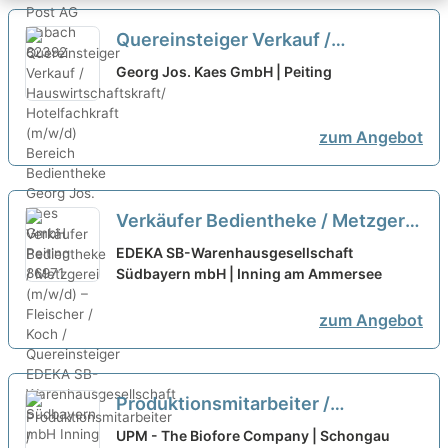
Quereinsteiger Verkauf /
Hauswirtschaftskraft/
Georg Jos. Kaes GmbH | Peiting
Hotelfachkraft (m/w/d) Bereich
Bedientheke
neu
zum Angebot
Verkäufer Bedientheke / Metzgerei
(m/w/d) – Fleischer / Koch /
EDEKA SB-Warenhausgesellschaft
Quereinsteiger
Südbayern mbH | Inning am Ammersee
neu
zum Angebot
Produktionsmitarbeiter /
Maschinenbediener (m/w/d)
UPM - The Biofore Company | Schongau