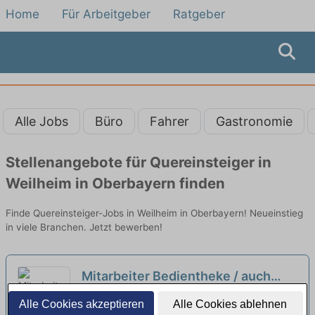
Home
Für Arbeitgeber
Ratgeber
Alle Jobs
Büro
Fahrer
Gastronomie
Stellenangebote für Quereinsteiger in
Weilheim in Oberbayern finden
Finde Quereinsteiger-Jobs in Weilheim in Oberbayern! Neueinstieg
in viele Branchen. Jetzt bewerben!
Mitarbeiter Bedientheke / auch
Quereinsteiger (m/w/d) EDEKA
EDEKA Aneta Maciol | Pöcking
Alle Cookies akzeptieren
Alle Cookies ablehnen
Maciol
neu