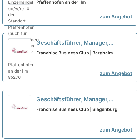
Standort Pfaffenhofen (auch für
Pfaffenhofen an der Ilm
Quereinsteiger)
neu
zum Angebot
Geschäftsführer, Manager,
Quereinsteiger, Macher als
Franchise Business Club | Bergheim
Franchisepartner in Bergheim
neu
zum Angebot
Geschäftsführer, Manager,
Quereinsteiger, Macher als
Franchise Business Club | Siegenburg
Franchisepartner in Siegen
neu
zum Angebot