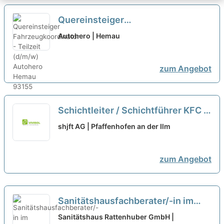
Quereinsteiger
Fahrzeugkoordinator - Teilzeit
Autohero | Hemau
(d/m/w)
neu
zum Angebot
Schichtleiter / Schichtführer KFC /
Fachkraft Systemgastronomie
shjft AG | Pfaffenhofen an der Ilm
(m/w/d) - auch Quereinsteiger
zum Angebot
Sanitätshausfachberater/-in im
Einzelhandel (m/w/d) für den
Sanitätshaus Rattenhuber GmbH |