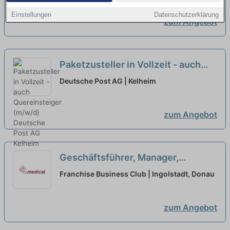
Einstellungen
Datenschutzerklärung
zum Angebot
Paketzusteller in Vollzeit - auch
Quereinsteiger (m/w/d)
neu
Deutsche Post AG | Kelheim
zum Angebot
Geschäftsführer, Manager,
Quereinsteiger, Macher als
Franchise Business Club | Ingolstadt, Donau
Franchisepartner in Ingolstadt
neu
zum Angebot