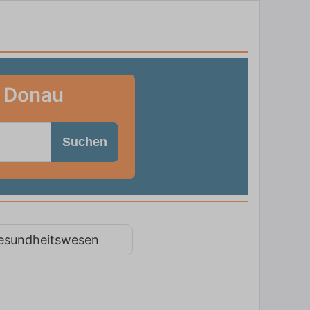
r Donau
Suchen
esundheitswesen