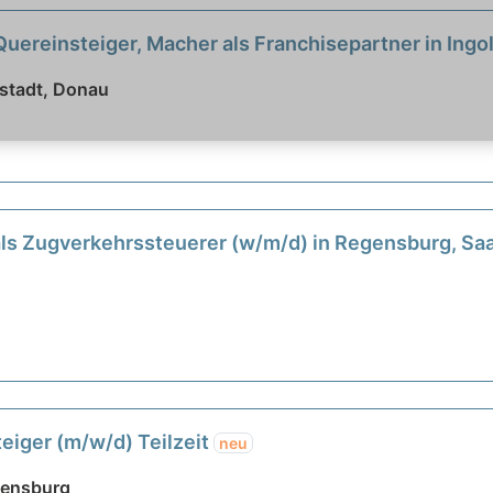
uereinsteiger, Macher als Franchisepartner in Ingo
lstadt, Donau
 als Zugverkehrssteuerer (w/m/d) in Regensburg, Saa
eiger (m/w/d) Teilzeit
neu
egensburg