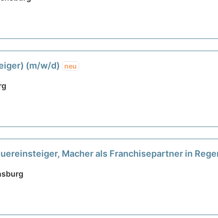
eiger) (m/w/d)
neu
rg
uereinsteiger, Macher als Franchisepartner in Reg
nsburg