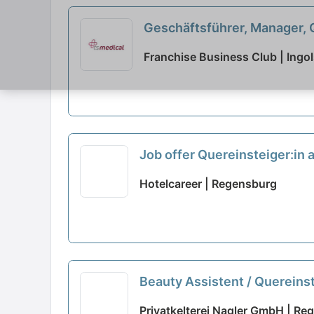
Geschäftsführer, Manager, Q
Franchise Business Club | Ingo
Job offer Quereinsteiger:in
StepStone
neu
Hotelcareer | Regensburg
Beauty Assistent / Quereinst
Privatkelterei Nagler GmbH | R