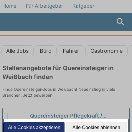
Home
Für Arbeitgeber
Ratgeber
Alle Jobs
Büro
Fahrer
Gastronomie
Stellenangebote für Quereinsteiger in
Weißbach finden
Finde Quereinsteiger-Jobs in Weißbach! Neueinstieg in viele
Branchen. Jetzt bewerben!
Quereinsteiger Pflegekraft /
Pflegehilfskraft (m/w/d)
neu
Evangelische Heimstiftung GmbH | Bad
Alle Cookies akzeptieren
Alle Cookies ablehnen
Mergentheim