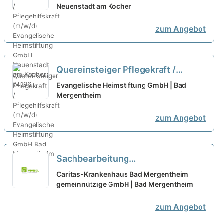
Neuenstadt am Kocher
zum Angebot
Quereinsteiger Pflegekraft /
Pflegehilfskraft (m/w/d)
neu
Evangelische Heimstiftung GmbH | Bad
Mergentheim
zum Angebot
Sachbearbeitung
Patientenmanagement
Caritas-Krankenhaus Bad Mergentheim
Notaufnahme - auch für
gemeinnützige GmbH | Bad Mergentheim
Quereinsteiger (m/w/d) in Voll-
zum Angebot
oder Teilzeit
neu