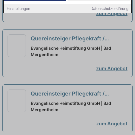
Einstellungen
Datenschutzerklärung
zum Angebot
Quereinsteiger Pflegekraft /
Pflegehilfskraft (m/w/d)
neu
Evangelische Heimstiftung GmbH | Bad
Mergentheim
zum Angebot
Quereinsteiger Pflegekraft /
Pflegehilfskraft (m/w/d)
neu
Evangelische Heimstiftung GmbH | Bad
Mergentheim
zum Angebot