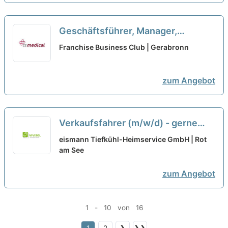
Geschäftsführer, Manager,
Quereinsteiger, Macher als
Franchise Business Club | Gerabronn
Franchisepartner in Gera
neu
zum Angebot
Verkaufsfahrer (m/w/d) - gerne
auch Quereinsteiger
eismann Tiefkühl-Heimservice GmbH | Rot
am See
zum Angebot
1 - 10 von 16