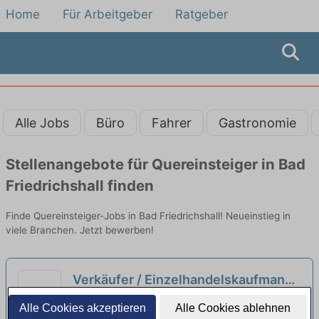
Home
Für Arbeitgeber
Ratgeber
Alle Jobs
Büro
Fahrer
Gastronomie
Stellenangebote für Quereinsteiger in Bad
Friedrichshall finden
Finde Quereinsteiger-Jobs in Bad Friedrichshall! Neueinstieg in
viele Branchen. Jetzt bewerben!
Verkäufer / Einzelhandelskaufmann -
Quereinsteiger (m/w/d)
neu
Aktiv-Markt Kleinglattbach Arlt Einzelhandel
Alle Cookies akzeptieren
Alle Cookies ablehnen
e.K. | Waldbrunn