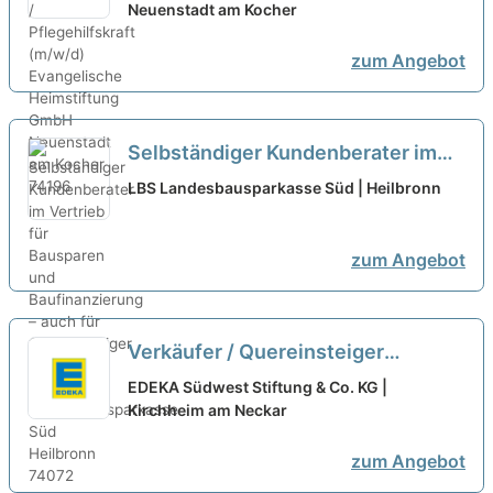
Neuenstadt am Kocher
zum Angebot
Selbständiger Kundenberater im
Vertrieb für Bausparen und
LBS Landesbausparkasse Süd | Heilbronn
Baufinanzierung – auch für
Quereinsteiger (m/w/d)
neu
zum Angebot
Verkäufer / Quereinsteiger
Frischetheke (m/w/d)
neu
EDEKA Südwest Stiftung & Co. KG |
Kirchheim am Neckar
zum Angebot