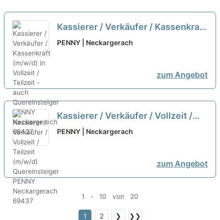
Kassierer / Verkäufer / Kassenkraft
(m/w/d) in Vollzeit / Teilzeit - auch
PENNY | Neckargerach
Quereinsteiger
neu
zum Angebot
Kassierer / Verkäufer / Vollzeit /
Teilzeit (m/w/d) Quereinsteiger
PENNY | Neckargerach
neu
zum Angebot
1 - 10 von 20
1
2
❯
❯❯