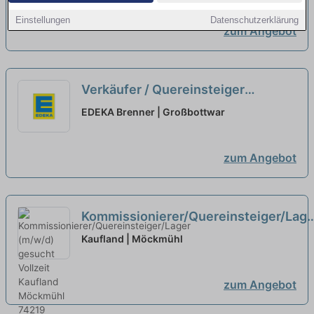
Einstellungen
Datenschutzerklärung
zum Angebot
Verkäufer / Quereinsteiger
Bedientheke / Metzgerei (m/w/d)
EDEKA Brenner | Großbottwar
neu
zum Angebot
Kommissionierer/Quereinsteiger/Lage
(m/w/d) gesucht Vollzeit
neu
Kaufland | Möckmühl
zum Angebot