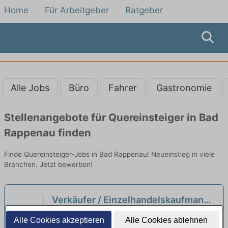
Home
Für Arbeitgeber
Ratgeber
Alle Jobs
Büro
Fahrer
Gastronomie
Stellenangebote für Quereinsteiger in Bad
Rappenau finden
Finde Quereinsteiger-Jobs in Bad Rappenau! Neueinstieg in viele
Branchen. Jetzt bewerben!
Verkäufer / Einzelhandelskaufmann -
Quereinsteiger (m/w/d)
neu
Aktiv-Markt Kleinglattbach Arlt Einzelhandel
Alle Cookies akzeptieren
Alle Cookies ablehnen
e.K. | Waldbrunn