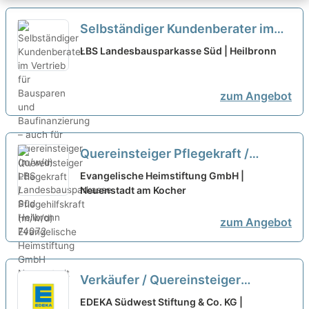
Selbständiger Kundenberater im
Vertrieb für Bausparen und
LBS Landesbausparkasse Süd | Heilbronn
Baufinanzierung – auch für
Quereinsteiger (m/w/d)
neu
zum Angebot
Quereinsteiger Pflegekraft /
Pflegehilfskraft (m/w/d)
neu
Evangelische Heimstiftung GmbH |
Neuenstadt am Kocher
zum Angebot
Verkäufer / Quereinsteiger
Frischetheke (m/w/d)
neu
EDEKA Südwest Stiftung & Co. KG |