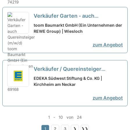
Verkäufer Garten - auch
Quereinsteiger (m/w/d)
neu
toom Baumarkt GmbH (Ein Unternehmen der
REWE Group) | Wiesloch
zum Angebot
Verkäufer / Quereinsteiger
Frischetheke (m/w/d)
neu
EDEKA Südwest Stiftung & Co. KG |
Kirchheim am Neckar
zum Angebot
1 - 10 von 24
1
2
3
❯
❯❯