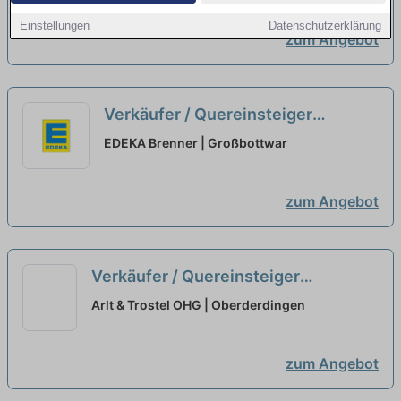
Einstellungen
Datenschutzerklärung
zum Angebot
Verkäufer / Quereinsteiger
Bedientheke / Metzgerei (m/w/d)
EDEKA Brenner | Großbottwar
neu
zum Angebot
Verkäufer / Quereinsteiger
Frischetheke (m/w/d)
neu
Arlt & Trostel OHG | Oberderdingen
zum Angebot