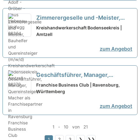
Zimmerergeselle und -Meister,
Bauhelfer und Quereinsteiger
Kreishandwerkerschaft Bodenseekreis |
(m/w/d)
Amtzell
zum Angebot
Geschäftsführer, Manager,
Quereinsteiger, Macher als
Franchise Business Club | Ravensburg,
Franchisepartner in Ravensburg
Württemberg
neu
zum Angebot
1 - 10 von 21
1
2
3
❯
❯❯