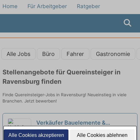
Home
Für Arbeitgeber
Ratgeber
Alle Jobs
Büro
Fahrer
Gastronomie
Stellenangebote für Quereinsteiger in
Ravensburg finden
Finde Quereinsteiger-Jobs in Ravensburg! Neueinstieg in viele
Branchen. Jetzt bewerben!
Verkäufer Bauelemente &
Baustoffe - auch Quereinsteiger
toom BauMarkt GmbH | Wangen im Allgäu
Alle Cookies akzeptieren
Alle Cookies ablehnen
(m/w/d)
neu