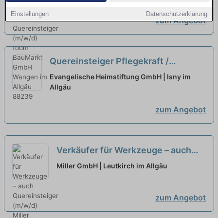
Einstellungen
Datenschutzerklärung
zum Angebot
Quereinsteiger Pflegekraft /
Pflegehilfskraft (m/w/d)
neu
Evangelische Heimstiftung GmbH | Isny im
Allgäu
zum Angebot
Verkäufer für Werkzeuge – auch
Quereinsteiger (m/w/d)
neu
Miller GmbH | Leutkirch im Allgäu
zum Angebot