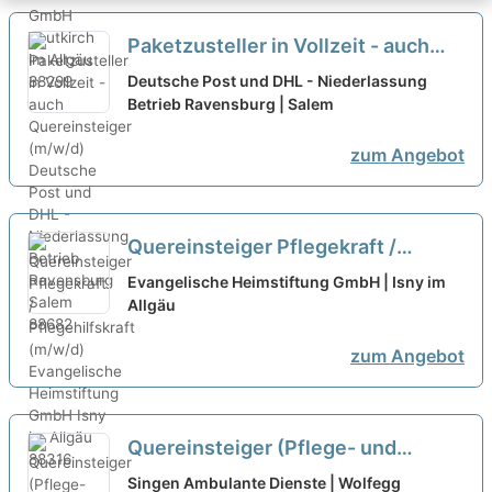
Paketzusteller in Vollzeit - auch
Quereinsteiger (m/w/d)
neu
Deutsche Post und DHL - Niederlassung
Betrieb Ravensburg | Salem
zum Angebot
Quereinsteiger Pflegekraft /
Pflegehilfskraft (m/w/d)
neu
Evangelische Heimstiftung GmbH | Isny im
Allgäu
zum Angebot
Quereinsteiger (Pflege- und
Erziehungshelfer) (m/w/d)
neu
Singen Ambulante Dienste | Wolfegg