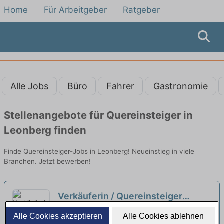
Home
Für Arbeitgeber
Ratgeber
Alle Jobs
Büro
Fahrer
Gastronomie
Stellenangebote für Quereinsteiger in
Leonberg finden
Finde Quereinsteiger-Jobs in Leonberg! Neueinstieg in viele
Branchen. Jetzt bewerben!
Verkäuferin / Quereinsteiger
Bäckerei / Backwaren (m/w/d)
neu
Frischemarkt Rother KG | Hemmingen
Alle Cookies akzeptieren
Alle Cookies ablehnen