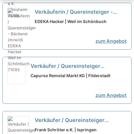
Verkäuferin / Quereinsteiger -
Bäckerei (m/w/d)
neu
EDEKA Hacker | Weil im Schönbuch
zum Angebot
Verkäufer / Quereinsteiger
Bedientheke / Metzgerei (m/w/d)
Capurso Remstal Markt KG | Filderstadt
neu
zum Angebot
Verkäufer / Quereinsteiger
Bäckerei / Backwaren (m/w/d)
neu
Frank Schröter e.K. | Ispringen