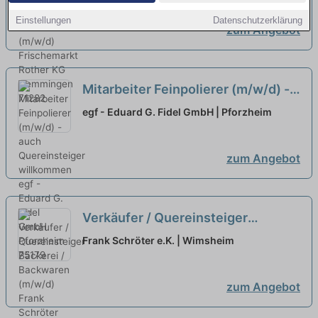
Einstellungen
Datenschutzerklärung
zum Angebot
Mitarbeiter Feinpolierer (m/w/d) -
auch Quereinsteiger willkommen
egf - Eduard G. Fidel GmbH | Pforzheim
neu
zum Angebot
Verkäufer / Quereinsteiger
Bäckerei / Backwaren (m/w/d)
neu
Frank Schröter e.K. | Wimsheim
zum Angebot