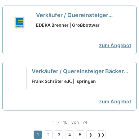
Verkäufer / Quereinsteiger
Bedientheke / Metzgerei (m/w/d)
EDEKA Brenner | Großbottwar
neu
zum Angebot
Verkäufer / Quereinsteiger Bäckerei
/ Backwaren (m/w/d)
neu
Frank Schröter e.K. | Ispringen
zum Angebot
1 - 10 von 74
1
2
3
4
5
❯
❯❯