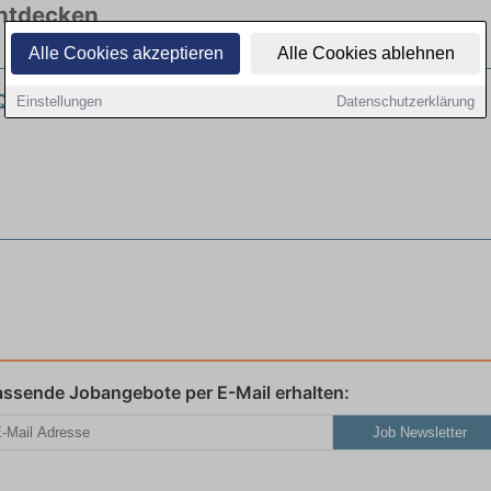
entdecken
Alle Cookies akzeptieren
Alle Cookies ablehnen
 Quereinsteiger (m/w/d) sind willkommen
Einstellungen
Datenschutzerklärung
assende Jobangebote per E-Mail erhalten:
Job Newsletter