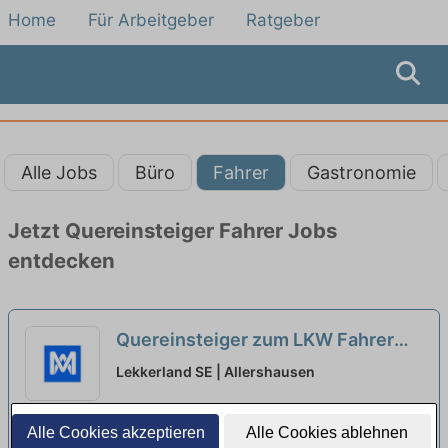
Home
Für Arbeitgeber
Ratgeber
Alle Jobs
Büro
Fahrer
Gastronomie
Jetzt Quereinsteiger Fahrer Jobs
entdecken
Quereinsteiger zum LKW Fahrer
(m/w/d)
neu
Lekkerland SE | Allershausen
Alle Cookies akzeptieren
Alle Cookies ablehnen
zum Angebot