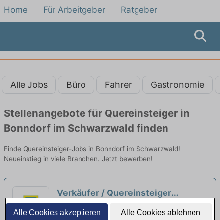
Home
Für Arbeitgeber
Ratgeber
Alle Jobs
Büro
Fahrer
Gastronomie
Stellenangebote für Quereinsteiger in
Bonndorf im Schwarzwald finden
Finde Quereinsteiger-Jobs in Bonndorf im Schwarzwald!
Neueinstieg in viele Branchen. Jetzt bewerben!
Verkäufer / Quereinsteiger
Frischetheke (m/w/d) Vollzeit /
EDEKA Südwest Stiftung & Co. KG |
Alle Cookies akzeptieren
Alle Cookies ablehnen
Teilzeit
Waldshut-Tiengen
neu