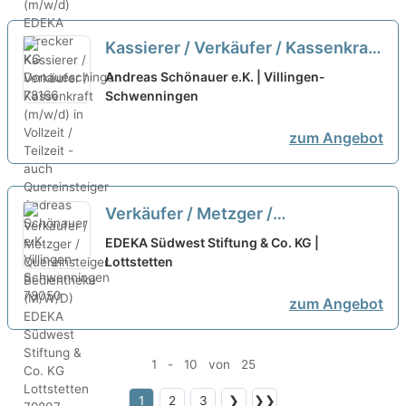
Kassierer / Verkäufer / Kassenkraft
(m/w/d) in Vollzeit / Teilzeit - auch
Andreas Schönauer e.K. | Villingen-
Quereinsteiger
Schwenningen
neu
zum Angebot
Verkäufer / Metzger /
Quereinsteiger Bedientheke
EDEKA Südwest Stiftung & Co. KG |
(M/W/D)
Lottstetten
neu
zum Angebot
1 - 10 von 25
1
2
3
❯
❯❯