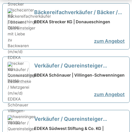
Bäckereifachverkäufer / Bäcker /
Quereinsteiger mit Liebe zu
EDEKA Strecker KG | Donaueschingen
Backwaren (m/w/d)
neu
zum Angebot
Verkäufer / Quereinsteiger
Bedientheke / Metzgerei (m/w/d)
EDEKA Schönauer | Villingen-Schwenningen
neu
zum Angebot
Verkäufer / Quereinsteiger
Frischetheke (m/w/d)
neu
EDEKA Südwest Stiftung & Co. KG |