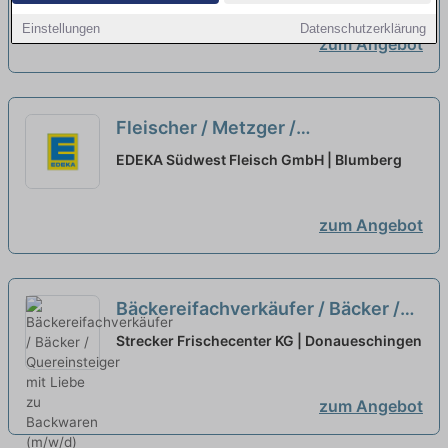
Einstellungen
Datenschutzerklärung
zum Angebot
Fleischer / Metzger /
Quereinsteiger Koch (m/w/d)
neu
EDEKA Südwest Fleisch GmbH | Blumberg
zum Angebot
Bäckereifachverkäufer / Bäcker /
Quereinsteiger mit Liebe zu
Strecker Frischecenter KG | Donaueschingen
Backwaren (m/w/d)
neu
zum Angebot