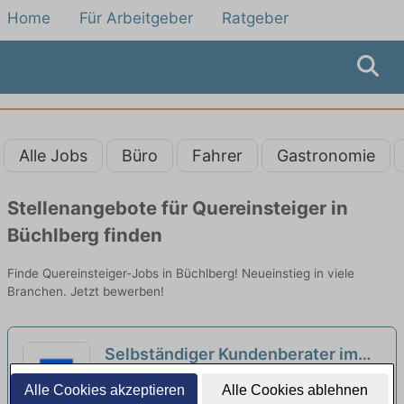
Home
Für Arbeitgeber
Ratgeber
Alle Jobs
Büro
Fahrer
Gastronomie
Stellenangebote für Quereinsteiger in
Büchlberg finden
Finde Quereinsteiger-Jobs in Büchlberg! Neueinstieg in viele
Branchen. Jetzt bewerben!
Selbständiger Kundenberater im
Vertrieb für Bausparen und
LBS Landesbausparkasse Süd | Passau
Alle Cookies akzeptieren
Alle Cookies ablehnen
Baufinanzierung – auch für