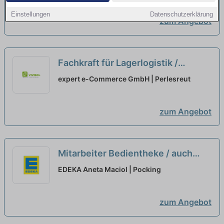
Quereinsteiger (m/w/d)
neu
Einstellungen
Datenschutzerklärung
zum Angebot
Fachkraft für Lagerlogistik /
Lagerist / Quereinsteiger (m/w/x)
expert e-Commerce GmbH | Perlesreut
zum Angebot
Mitarbeiter Bedientheke / auch
Quereinsteiger (m/w/d) EDEKA
EDEKA Aneta Maciol | Pocking
Maciol
neu
zum Angebot