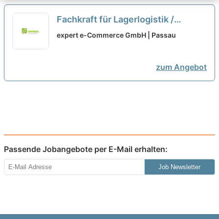
Fachkraft für Lagerlogistik /
Lagerist / Quereinsteiger (m/w/x)
expert e-Commerce GmbH | Passau
neu
zum Angebot
Passende Jobangebote per E-Mail erhalten:
Job Newsletter