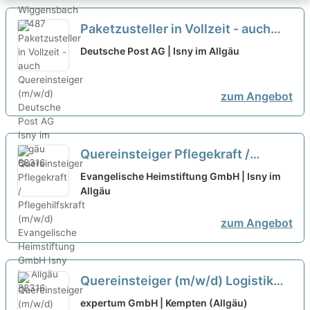
Paketzusteller in Vollzeit - auch
Quereinsteiger (m/w/d)
neu
Deutsche Post AG | Isny im Allgäu
zum Angebot
Quereinsteiger Pflegekraft /
Pflegehilfskraft (m/w/d)
neu
Evangelische Heimstiftung GmbH | Isny im
Allgäu
zum Angebot
Quereinsteiger (m/w/d) Logistik
Kommissionierung 2-Schicht
expertum GmbH | Kempten (Allgäu)