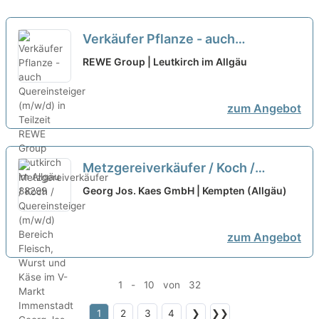
Verkäufer Pflanze - auch
Quereinsteiger (m/w/d) in Teilzeit
REWE Group | Leutkirch im Allgäu
zum Angebot
Metzgereiverkäufer / Koch /
Quereinsteiger (m/w/d) Bereich
Georg Jos. Kaes GmbH | Kempten (Allgäu)
Fleisch, Wurst und Käse im V-
Markt Immenstadt
neu
zum Angebot
1 - 10 von 32
1
2
3
4
❯
❯❯