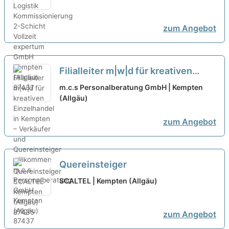
Vollzeit
neu
zum Angebot
Filialleiter m|w|d für kreativen
Einzelhandel in Kempten –
m.c.s Personalberatung GmbH | Kempten
Verkäufer und Quereinsteiger
(Allgäu)
willkommen
neu
zum Angebot
Quereinsteiger
SCALTEL | Kempten (Allgäu)
zum Angebot