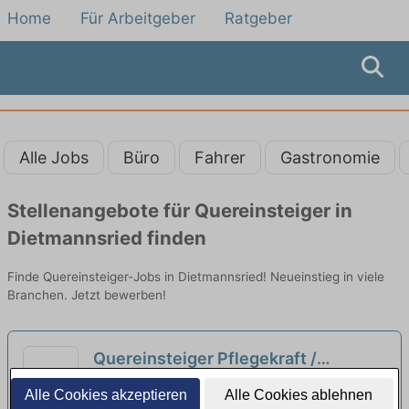
Home
Für Arbeitgeber
Ratgeber
Alle Jobs
Büro
Fahrer
Gastronomie
Stellenangebote für Quereinsteiger in
Dietmannsried finden
Finde Quereinsteiger-Jobs in Dietmannsried! Neueinstieg in viele
Branchen. Jetzt bewerben!
Quereinsteiger Pflegekraft /
Pflegehilfskraft (m/w/d)
neu
Evangelische Heimstiftung GmbH | Isny im
Alle Cookies akzeptieren
Alle Cookies ablehnen
Allgäu