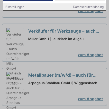
Einstellungen
Datenschutzerklärung
zum Angebot
Verkäufer für Werkzeuge – auch
Quereinsteiger (m/w/d)
neu
Miller GmbH | Leutkirch im Allgäu
zum Angebot
Metallbauer (m/w/d) – auch für
Quereinsteiger
neu
Arpogaus Stahlbau GmbH | Wiggensbach
zum Angebot