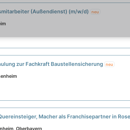
bsmitarbeiter (Außendienst) (m/w/d)
neu
eim
hulung zur Fachkraft Baustellensicherung
neu
senheim
Quereinsteiger, Macher als Franchisepartner in Ro
enheim, Oberbayern