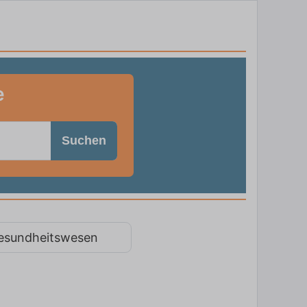
e
Suchen
esundheitswesen