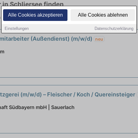
 in Schliersee finden
Alle Cookies akzeptieren
Alle Cookies ablehnen
n viele Branchen. Jetzt bewerben!
Einstellungen
Datenschutzerklärung
smitarbeiter (Außendienst) (m/w/d)
neu
im
zgerei (m/w/d) – Fleischer / Koch / Quereinsteiger
ft Südbayern mbH | Sauerlach