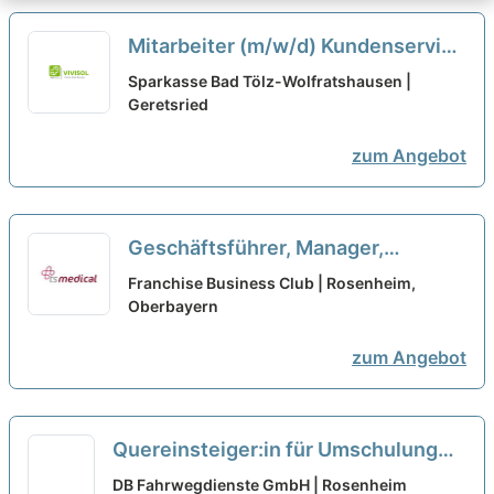
Mitarbeiter (m/w/d) Kundenservice
- auch für Quereinsteiger
neu
Sparkasse Bad Tölz-Wolfratshausen |
Geretsried
zum Angebot
Geschäftsführer, Manager,
Quereinsteiger, Macher als
Franchise Business Club | Rosenheim,
Franchisepartner in Rosenheim
Oberbayern
neu
zum Angebot
Quereinsteiger:in für Umschulung
zur Fachkraft Baustellensicherung
DB Fahrwegdienste GmbH | Rosenheim