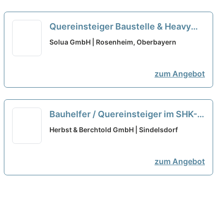
Quereinsteiger Baustelle & Heavy
Move (m/w/d)
neu
Solua GmbH | Rosenheim, Oberbayern
zum Angebot
Bauhelfer / Quereinsteiger im SHK-
Bereich (m/w/d)
neu
Herbst & Berchtold GmbH | Sindelsdorf
zum Angebot