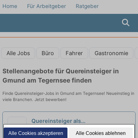
Home
Für Arbeitgeber
Ratgeber
Alle Jobs
Büro
Fahrer
Gastronomie
Stellenangebote für Quereinsteiger in
Gmund am Tegernsee finden
Finde Quereinsteiger-Jobs in Gmund am Tegernsee! Neueinstieg in
viele Branchen. Jetzt bewerben!
Quereinsteiger als
Vertriebsmitarbeiter (Außendienst)
Dein-Quereinstieg.de | Rosenheim
Alle Cookies akzeptieren
Alle Cookies ablehnen
(m/w/d)
neu