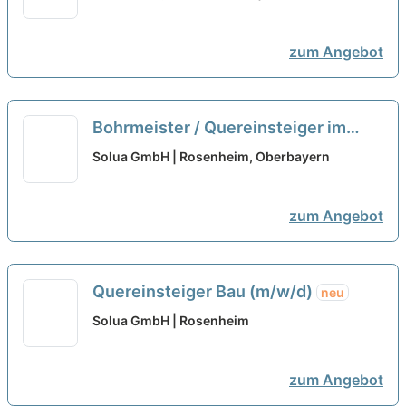
neu
zum Angebot
Bohrmeister / Quereinsteiger im
Tiefbau (m/w/d) – Start in Berkheim
Solua GmbH | Rosenheim, Oberbayern
oder Rosenheim
neu
zum Angebot
Quereinsteiger Bau (m/w/d)
neu
Solua GmbH | Rosenheim
zum Angebot