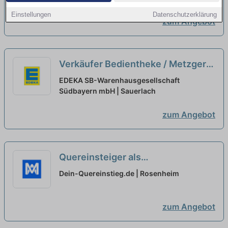
Einstellungen
Datenschutzerklärung
zum Angebot
Verkäufer Bedientheke / Metzgerei
(m/w/d) – Fleischer / Koch /
EDEKA SB-Warenhausgesellschaft
Quereinsteiger
Südbayern mbH | Sauerlach
neu
zum Angebot
Quereinsteiger als
Vertriebsmitarbeiter
Dein-Quereinstieg.de | Rosenheim
(Außendienst) (m/w/d)
neu
zum Angebot