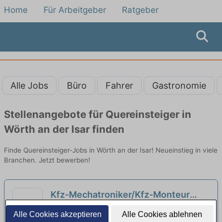
Home
Für Arbeitgeber
Ratgeber
Alle Jobs
Büro
Fahrer
Gastronomie
Stellenangebote für Quereinsteiger in
Wörth an der Isar finden
Finde Quereinsteiger-Jobs in Wörth an der Isar! Neueinstieg in viele
Branchen. Jetzt bewerben!
Kfz-Mechatroniker/Kfz-Monteur
(w/m/d) Fahrzeugglas in Landshut -
Carglass GmbH | Landshut
Alle Cookies akzeptieren
Alle Cookies ablehnen
auch für Quereinsteiger - 357
neu