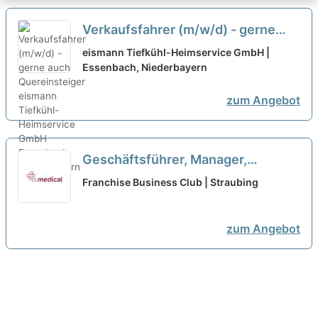
Verkaufsfahrer (m/w/d) - gerne
auch Quereinsteiger
neu
eismann Tiefkühl-Heimservice GmbH |
Essenbach, Niederbayern
zum Angebot
Geschäftsführer, Manager,
Quereinsteiger, Macher als
Franchise Business Club | Straubing
Franchisepartner in Straubing
neu
zum Angebot