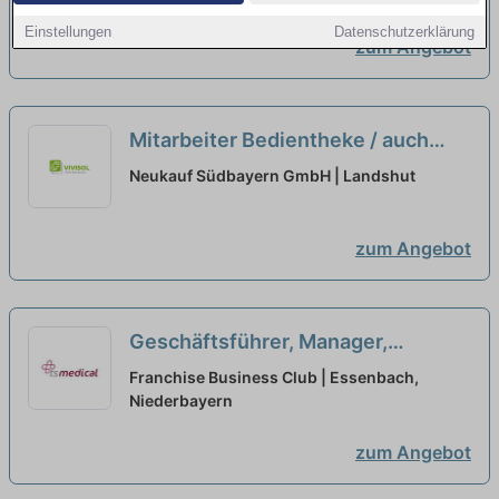
Einstellungen
Datenschutzerklärung
zum Angebot
Mitarbeiter Bedientheke / auch
Quereinsteiger (m/w/d)
neu
Neukauf Südbayern GmbH | Landshut
zum Angebot
Geschäftsführer, Manager,
Quereinsteiger, Macher als
Franchise Business Club | Essenbach,
Franchisepartner in Essen
Niederbayern
neu
zum Angebot