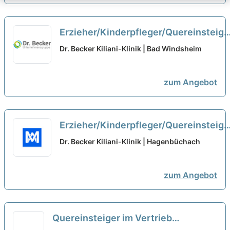
Erzieher/Kinderpfleger/Quereinsteige
(m/w/d) Kinderbetreuung Minijob
neu
Dr. Becker Kiliani-Klinik | Bad Windsheim
zum Angebot
Erzieher/Kinderpfleger/Quereinsteige
(m/w/d) Kinderbetreuung Minijob
neu
Dr. Becker Kiliani-Klinik | Hagenbüchach
zum Angebot
Quereinsteiger im Vertrieb