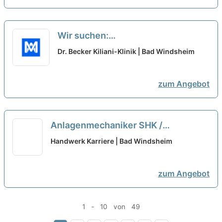
Wir suchen:
Erzieher/Kinderpfleger/Quereinsteige
Dr. Becker Kiliani-Klinik | Bad Windsheim
(m/w/d) Kinderbetreuung Minijob
neu
zum Angebot
Anlagenmechaniker SHK /
Kundendienstmonteur (m/w/d)
Handwerk Karriere | Bad Windsheim
Quereinsteiger aus dem
Elektrohandwerk
neu
zum Angebot
1 - 10 von 49