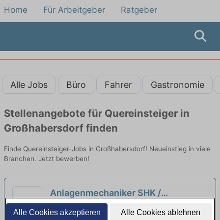
Home
Für Arbeitgeber
Ratgeber
Alle Jobs
Büro
Fahrer
Gastronomie
Stellenangebote für Quereinsteiger in
Großhabersdorf finden
Finde Quereinsteiger-Jobs in Großhabersdorf! Neueinstieg in viele
Branchen. Jetzt bewerben!
Anlagenmechaniker SHK /
Kundendienstmonteur (m/w/d)
Wimmer Haustechnik GmbH | Bad Windsheim
Alle Cookies akzeptieren
Alle Cookies ablehnen
Quereinsteiger aus dem