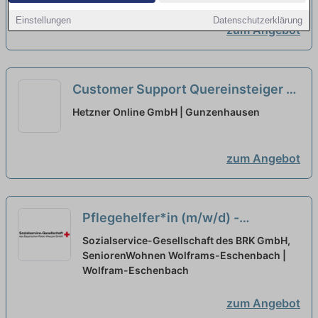
Elektrohandwerk
neu
Einstellungen
Datenschutzerklärung
zum Angebot
Customer Support Quereinsteiger -
Domains & Verträge (m/w/d)
neu
Hetzner Online GmbH | Gunzenhausen
zum Angebot
Pflegehelfer*in (m/w/d) -
Quereinsteiger willkommen -
neu
Sozialservice-Gesellschaft des BRK GmbH,
SeniorenWohnen Wolframs-Eschenbach |
Wolfram-Eschenbach
zum Angebot