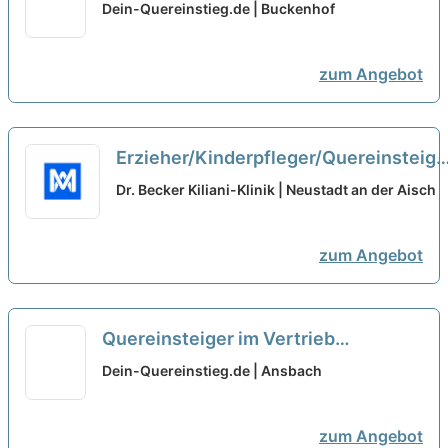
(Außendienst) (m/w/d)
neu
Dein-Quereinstieg.de | Buckenhof
zum Angebot
Erzieher/Kinderpfleger/Quereinsteige
(m/w/d) Kinderbetreuung Minijob
neu
Dr. Becker Kiliani-Klinik | Neustadt an der Aisch
zum Angebot
Quereinsteiger im Vertrieb
(Außendienst) (m/w/d)
neu
Dein-Quereinstieg.de | Ansbach
zum Angebot