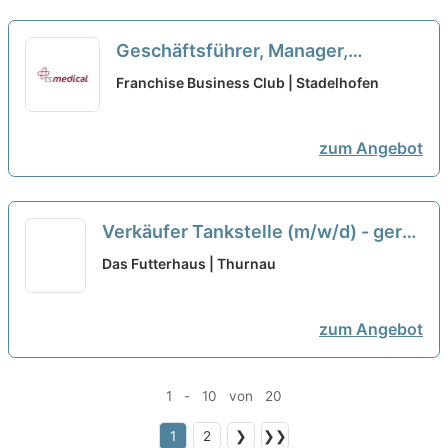
Geschäftsführer, Manager,
Quereinsteiger, Macher als
Franchise Business Club | Stadelhofen
Franchisepartner in Stade
neu
zum Angebot
Verkäufer Tankstelle (m/w/d) - gern
Quereinsteiger
neu
Das Futterhaus | Thurnau
zum Angebot
1 - 10 von 20
1
2
❯
❯❯