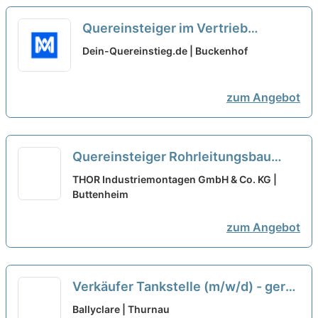
Quereinsteiger im Vertrieb
(Außendienst) (m/w/d)
neu
Dein-Quereinstieg.de | Buckenhof
zum Angebot
Quereinsteiger Rohrleitungsbau
(m/w/d)
THOR Industriemontagen GmbH & Co. KG |
Buttenheim
zum Angebot
Verkäufer Tankstelle (m/w/d) - gern
Quereinsteiger
neu
Ballyclare | Thurnau