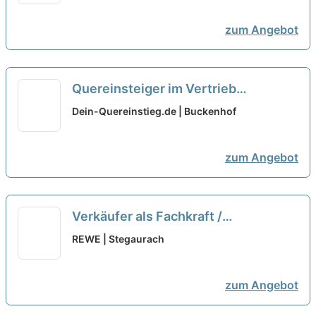
zum Angebot
Quereinsteiger im Vertrieb
(Außendienst) (m/w/d)
neu
Dein-Quereinstieg.de | Buckenhof
zum Angebot
Verkäufer als Fachkraft /
Quereinsteiger Frischetheke
REWE | Stegaurach
(m/w/d)
neu
zum Angebot