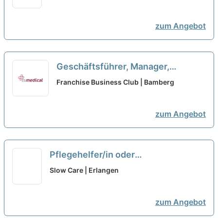
zum Angebot
Geschäftsführer, Manager,
Quereinsteiger, Macher als
Franchise Business Club | Bamberg
Franchisepartner in Bamberg
neu
zum Angebot
Pflegehelfer/in oder
Quereinsteiger/in in der
Slow Care | Erlangen
Wohngemeinschaft Aurachtal
(m/w/d)
neu
zum Angebot