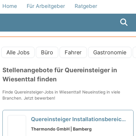
Home
Für Arbeitgeber
Ratgeber
Alle Jobs
Büro
Fahrer
Gastronomie
Stellenangebote für Quereinsteiger in
Wiesenttal finden
Finde Quereinsteiger-Jobs in Wiesenttal! Neueinstieg in viele
Branchen. Jetzt bewerben!
Quereinsteiger Installationsbereich
(m/w/d) Wärmepumpen
neu
Thermondo GmbH | Bamberg