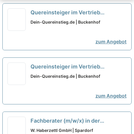
Quereinsteiger im Vertrieb
(Außendienst) (m/w/d)
neu
Dein-Quereinstieg.de | Buckenhof
zum Angebot
Quereinsteiger im Vertrieb
(Außendienst) (m/w/d)
neu
Dein-Quereinstieg.de | Buckenhof
zum Angebot
Fachberater (m/w/x) in der
Badausstellung / auch
W. Haberzettl GmbH | Spardorf