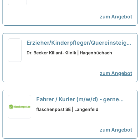
Quereinsteiger (m/w/x)
neu
zum Angebot
Erzieher/Kinderpfleger/Quereinsteiger
(m/w/d) Kinderbetreuung Minijob
neu
Dr. Becker Kiliani-Klinik | Hagenbüchach
zum Angebot
Fahrer / Kurier (m/w/d) - gerne
Quereinsteiger
neu
flaschenpost SE | Langenfeld
zum Angebot