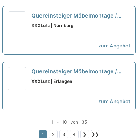
Quereinsteiger Möbelmontage /
Küchenmontage (m/w/d)
neu
XXXLutz | Nürnberg
zum Angebot
Quereinsteiger Möbelmontage /
Küchenmontage (m/w/d)
neu
XXXLutz | Erlangen
zum Angebot
1 - 10 von 35
1
2
3
4
❯
❯❯