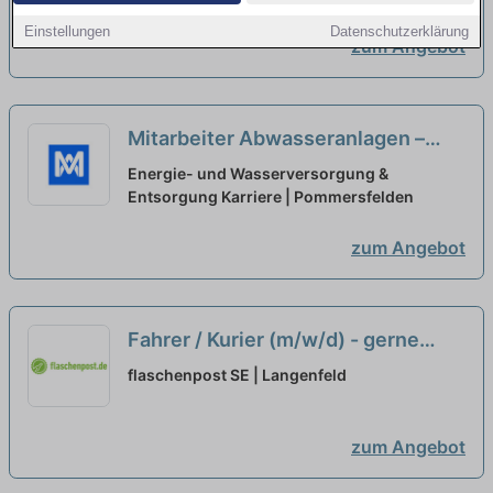
Einstellungen
Datenschutzerklärung
zum Angebot
Mitarbeiter Abwasseranlagen –
gerne auch Quereinsteiger (m/w/d)
Energie- und Wasserversorgung &
Entsorgung Karriere | Pommersfelden
neu
zum Angebot
Fahrer / Kurier (m/w/d) - gerne
Quereinsteiger
neu
flaschenpost SE | Langenfeld
zum Angebot