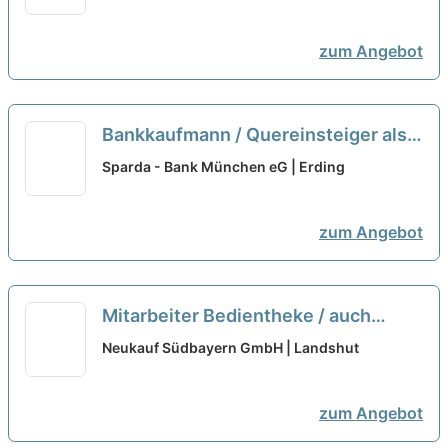
zum Angebot
Bankkaufmann / Quereinsteiger als
Serviceberater (m/w/d) Filiale
Sparda - Bank München eG | Erding
Freising
neu
zum Angebot
Mitarbeiter Bedientheke / auch
Quereinsteiger (m/w/d)
neu
Neukauf Südbayern GmbH | Landshut
zum Angebot