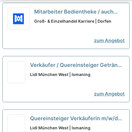
Mitarbeiter Bedientheke / auch
Quereinsteiger (m/w/d)
neu
Groß- & Einzelhandel Karriere | Dorfen
zum Angebot
Verkäufer / Quereinsteiger Getränke
(m/w/d) Teilzeit
neu
Lidl München West | Ismaning
zum Angebot
Quereinsteiger Verkäuferin m/w/d
Vertrieb Teilzeit
neu
Lidl München West | Ismaning