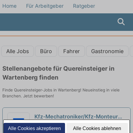
Home
Für Arbeitgeber
Ratgeber
Alle Jobs
Büro
Fahrer
Gastronomie
Stellenangebote für Quereinsteiger in
Wartenberg finden
Finde Quereinsteiger-Jobs in Wartenberg! Neueinstieg in viele
Branchen. Jetzt bewerben!
Kfz-Mechatroniker/Kfz-Monteur
(w/m/d) Fahrzeugglas in Landshut
Fahrzeugbau/-zulieferer Karriere | Landshut
Alle Cookies akzeptieren
Alle Cookies ablehnen
- auch für Quereinsteiger - 357
neu