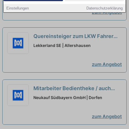
Einstellungen
Datenschutzerklärung
zum Angebot
Quereinsteiger zum LKW Fahrer
(m/w/d)
neu
Lekkerland SE | Allershausen
zum Angebot
Mitarbeiter Bedientheke / auch
Quereinsteiger (m/w/d)
neu
Neukauf Südbayern GmbH | Dorfen
zum Angebot