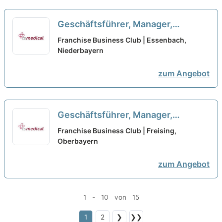
Geschäftsführer, Manager,
Quereinsteiger, Macher als
Franchise Business Club | Essenbach,
Franchisepartner in Essen
Niederbayern
neu
zum Angebot
Geschäftsführer, Manager,
Quereinsteiger, Macher als
Franchise Business Club | Freising,
Franchisepartner in Freising
Oberbayern
neu
zum Angebot
1 - 10 von 15
1
2
❯
❯❯