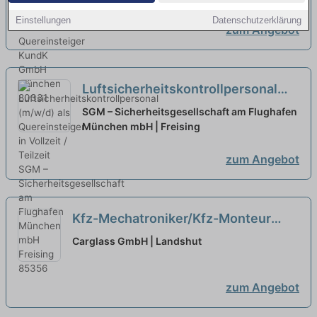
Einstellungen
Datenschutzerklärung
zum Angebot
Luftsicherheitskontrollpersonal
(m/w/d) als Quereinsteiger in
SGM – Sicherheitsgesellschaft am Flughafen
Vollzeit / Teilzeit
München mbH | Freising
neu
zum Angebot
Kfz-Mechatroniker/Kfz-Monteur
(w/m/d) Fahrzeugglas in Landshut -
Carglass GmbH | Landshut
auch für Quereinsteiger - 357
neu
zum Angebot