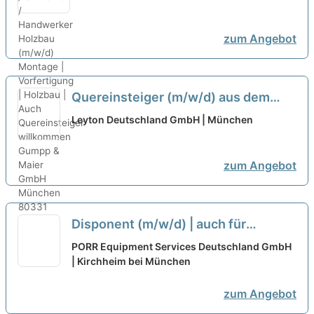
Montage | Vorfertigung | Holzbau |
Auch Quereinsteiger willkommen
zum Angebot
neu
Quereinsteiger (m/w/d) aus dem
Customer Service für den
Leyton Deutschland GmbH | München
telefonischen Vertrieb
neu
zum Angebot
Disponent (m/w/d) | auch für
Quereinsteigende
neu
PORR Equipment Services Deutschland GmbH
| Kirchheim bei München
zum Angebot