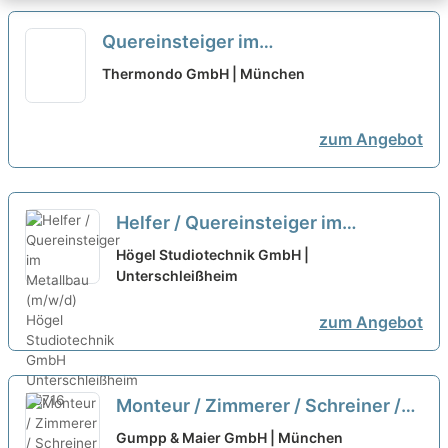
Quereinsteiger im
Installationsbereich (m/w/d)
Thermondo GmbH | München
Spezialisierung auf Wärmepumpen
neu
zum Angebot
Helfer / Quereinsteiger im
Metallbau (m/w/d)
neu
Högel Studiotechnik GmbH |
Unterschleißheim
zum Angebot
Monteur / Zimmerer / Schreiner /
Handwerker Holzbau (m/w/d)
Gumpp & Maier GmbH | München