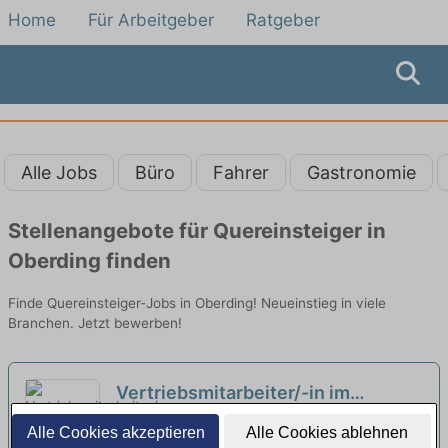
Home
Für Arbeitgeber
Ratgeber
Alle Jobs
Büro
Fahrer
Gastronomie
Stellenangebote für Quereinsteiger in
Oberding finden
Finde Quereinsteiger-Jobs in Oberding! Neueinstieg in viele
Branchen. Jetzt bewerben!
Vertriebsmitarbeiter/-in im
Innendienst (m/w/d) auch für
KundK GmbH | München
Alle Cookies akzeptieren
Alle Cookies ablehnen
Quereinsteiger
neu