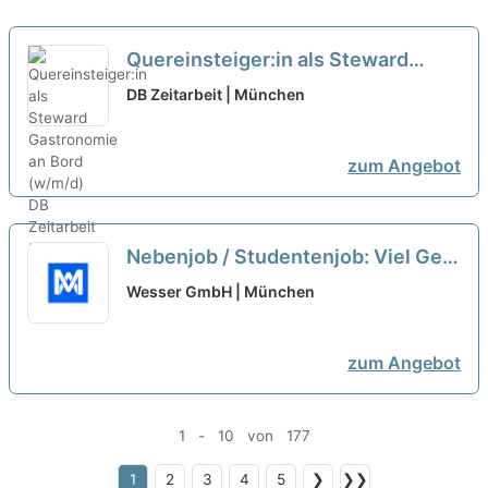
Quereinsteiger:in als Steward
Gastronomie an Bord (w/m/d)
neu
DB Zeitarbeit | München
zum Angebot
Nebenjob / Studentenjob: Viel Geld
in kurzer Zeit verdienen? Promoter
Wesser GmbH | München
als Quereinsteiger (m/w/d)
neu
zum Angebot
1 - 10 von 177
1
2
3
4
5
❯
❯❯