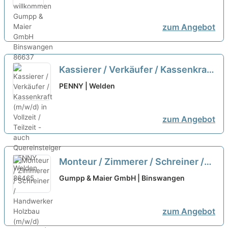
zum Angebot
Kassierer / Verkäufer / Kassenkraft
(m/w/d) in Vollzeit / Teilzeit - auch
PENNY | Welden
Quereinsteiger
neu
zum Angebot
Monteur / Zimmerer / Schreiner /
Handwerker Holzbau (m/w/d)
Gumpp & Maier GmbH | Binswangen
Montage | Vorfertigung | Holzbau |
Auch Quereinsteiger willkommen
zum Angebot
neu