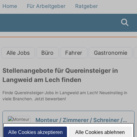
Home
Für Arbeitgeber
Ratgeber
Alle Jobs
Büro
Fahrer
Gastronomie
Stellenangebote für Quereinsteiger in
Langweid am Lech finden
Finde Quereinsteiger-Jobs in Langweid am Lech! Neueinstieg in
viele Branchen. Jetzt bewerben!
Monteur / Zimmerer / Schreiner /
Handwerker Holzbau (m/w/d)
Gumpp & Maier GmbH | Augsburg
Alle Cookies akzeptieren
Alle Cookies ablehnen
Montage | Vorfertigung | Holzbau |