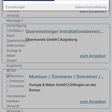
Auch Quereinsteiger willkommen
Einstellungen
Datenschutzerklärung
zum Angebot
neu
Quereinsteiger Installationsbereich
(m/w/d) Wärmepumpen
neu
Thermondo GmbH | Augsburg
zum Angebot
Monteur / Zimmerer / Schreiner /
Handwerker Holzbau (m/w/d)
Gumpp & Maier GmbH | Dillingen an der
Montage | Vorfertigung | Holzbau |
Donau
Auch Quereinsteiger willkommen
zum Angebot
neu