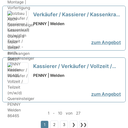
Verkäufer / Kassierer / Kassenkraft
(m/w/d) in Teilzeit / Vollzeit - auch
PENNY | Welden
Quereinsteiger
neu
zum Angebot
Kassierer / Verkäufer / Vollzeit /
Teilzeit (m/w/d) Quereinsteiger
PENNY | Welden
neu
zum Angebot
1 - 10 von 27
1
2
3
❯
❯❯