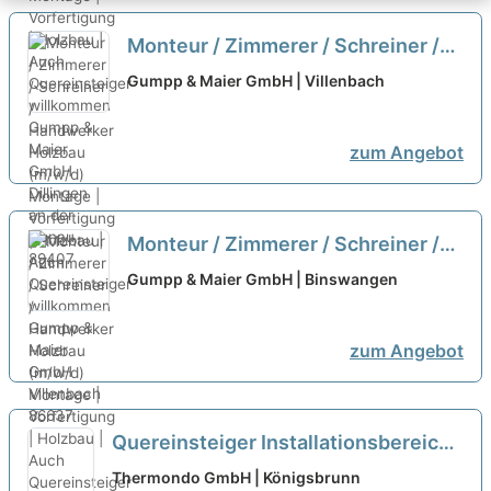
Monteur / Zimmerer / Schreiner /
Handwerker Holzbau (m/w/d)
Gumpp & Maier GmbH | Villenbach
Montage | Vorfertigung | Holzbau |
Auch Quereinsteiger willkommen
zum Angebot
neu
Monteur / Zimmerer / Schreiner /
Handwerker Holzbau (m/w/d)
Gumpp & Maier GmbH | Binswangen
Montage | Vorfertigung | Holzbau |
Auch Quereinsteiger willkommen
zum Angebot
neu
Quereinsteiger Installationsbereich
(m/w/d) Wärmepumpen
neu
Thermondo GmbH | Königsbrunn