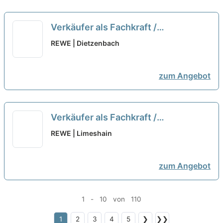
Verkäufer als Fachkraft /
Quereinsteiger Frischetheke
REWE | Dietzenbach
(m/w/d)
neu
zum Angebot
Verkäufer als Fachkraft /
Quereinsteiger Frischetheke
REWE | Limeshain
(m/w/d)
neu
zum Angebot
1 - 10 von 110
1
2
3
4
5
❯
❯❯