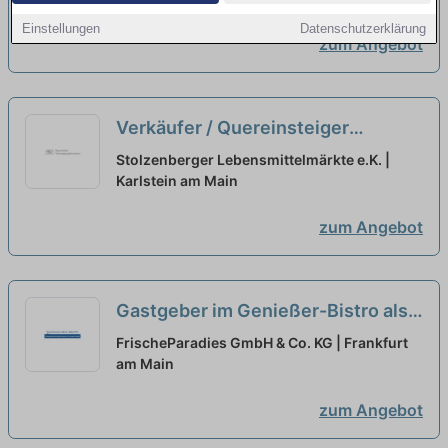
Einstellungen
Datenschutzerklärung
zum Angebot
Verkäufer / Quereinsteiger
Bedientheke / Metzgerei (m/w/d)
Stolzenberger Lebensmittelmärkte e.K. |
Karlstein am Main
neu
zum Angebot
Gastgeber im Genießer-Bistro als
Servicefachkraft - Quereinsteiger
FrischeParadies GmbH & Co. KG | Frankfurt
aufgepasst! (m/w/d)
am Main
neu
zum Angebot