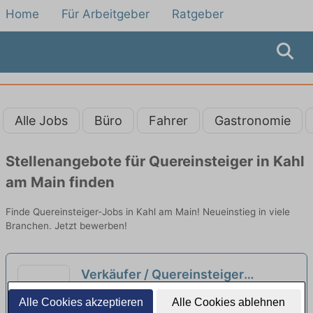
Home
Für Arbeitgeber
Ratgeber
Alle Jobs
Büro
Fahrer
Gastronomie
Stellenangebote für Quereinsteiger in Kahl
am Main finden
Finde Quereinsteiger-Jobs in Kahl am Main! Neueinstieg in viele
Branchen. Jetzt bewerben!
Verkäufer / Quereinsteiger
Bedientheke / Metzgerei (m/w/d)
Stolzenberger Lebensmittelmärkte e.K. |
Alle Cookies akzeptieren
Alle Cookies ablehnen
Babenhausen
neu