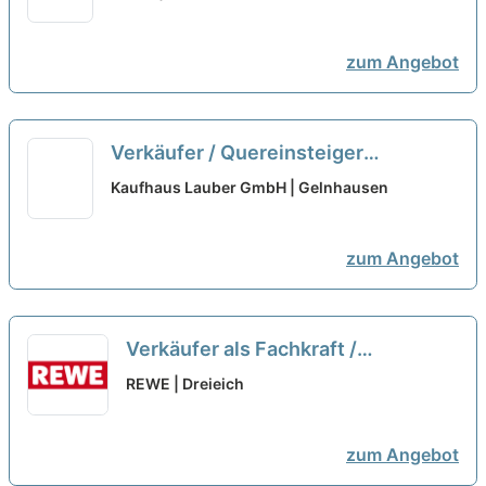
(m/w/d)
neu
zum Angebot
Verkäufer / Quereinsteiger
Bedientheke / Metzgerei (m/w/d)
Kaufhaus Lauber GmbH | Gelnhausen
neu
zum Angebot
Verkäufer als Fachkraft /
Quereinsteiger Frischetheke
REWE | Dreieich
(m/w/d)
neu
zum Angebot