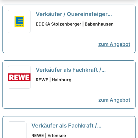
Verkäufer / Quereinsteiger
Bedientheke / Metzgerei (m/w/d)
EDEKA Stolzenberger | Babenhausen
neu
zum Angebot
Verkäufer als Fachkraft /
Quereinsteiger Frischetheke
REWE | Hainburg
(m/w/d)
neu
zum Angebot
Verkäufer als Fachkraft /
Quereinsteiger Frischetheke
REWE | Erlensee