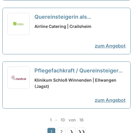
Quereinsteigerin als
Zugverkehrssteuerer (w/m/d)
neu
Airline Catering | Crailsheim
zum Angebot
Pflegefachkraft / Quereinsteiger
Psychiatrie (m/w/d) - inkl.
Klinikum Schloß Winnenden | Ellwangen
Hospitationstag
(Jagst)
neu
zum Angebot
1 - 10 von 16
1
2
❯
❯❯