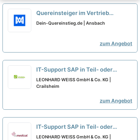
Quereinsteiger im Vertrieb
(Außendienst) (m/w/d)
neu
Dein-Quereinstieg.de | Ansbach
zum Angebot
IT-Support SAP in Teil- oder
Vollzeit - auch für Quereinsteiger
LEONHARD WEISS GmbH & Co. KG |
(m/w/d)
Crailsheim
zum Angebot
IT-Support SAP in Teil- oder
Vollzeit – auch für Quereinsteiger
LEONHARD WEISS GmbH & Co. KG |