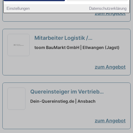
Einstellungen
Datenschutzerklärung
zum Angebot
Mitarbeiter Logistik /
Warenannahme - auch
toom BauMarkt GmbH | Ellwangen (Jagst)
Quereinsteiger (m/w/d)
neu
zum Angebot
Quereinsteiger im Vertrieb
(Außendienst) (m/w/d)
neu
Dein-Quereinstieg.de | Ansbach
zum Angebot