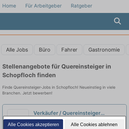
Home
Für Arbeitgeber
Ratgeber
Alle Jobs
Büro
Fahrer
Gastronomie
Stellenangebote für Quereinsteiger in
Schopfloch finden
Finde Quereinsteiger-Jobs in Schopfloch! Neueinstieg in viele
Branchen. Jetzt bewerben!
Verkäufer / Quereinsteiger
Bedientheke / Metzgerei (m/w/d)
Heiko Schnell Inh. Anja Schnell e.K. |
Alle Cookies akzeptieren
Alle Cookies ablehnen
Ellwangen (Jagst)
neu