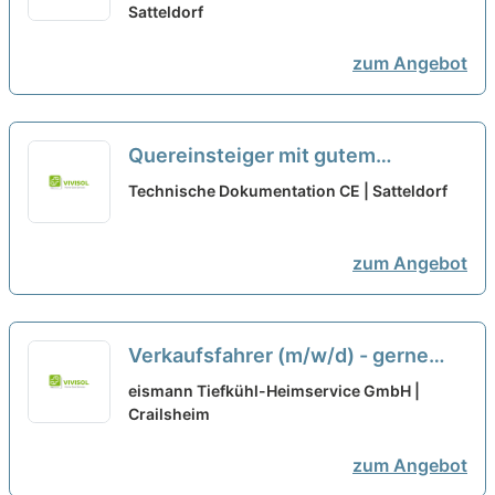
(m/w/d)
Satteldorf
neu
zum Angebot
Quereinsteiger mit gutem
technischen Verständnis (m/w/d)
Technische Dokumentation CE | Satteldorf
zum Angebot
Verkaufsfahrer (m/w/d) - gerne
auch Quereinsteiger
neu
eismann Tiefkühl-Heimservice GmbH |
Crailsheim
zum Angebot