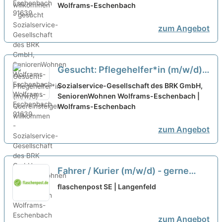
Wolframs-Eschenbach
zum Angebot
Gesucht: Pflegehelfer*in (m/w/d) -
Quereinsteiger willkommen -
neu
Sozialservice-Gesellschaft des BRK GmbH,
SeniorenWohnen Wolframs-Eschenbach |
Wolframs-Eschenbach
zum Angebot
Fahrer / Kurier (m/w/d) - gerne
Quereinsteiger
neu
flaschenpost SE | Langenfeld
zum Angebot