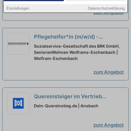
Elektrohandwerk
neu
Einstellungen
Datenschutzerklärung
zum Angebot
Pflegehelfer*in (m/w/d) -
Quereinsteiger willkommen -
neu
Sozialservice-Gesellschaft des BRK GmbH,
SeniorenWohnen Wolframs-Eschenbach |
Wolfram-Eschenbach
zum Angebot
Quereinsteiger im Vertrieb
(Außendienst) (m/w/d)
neu
Dein-Quereinstieg.de | Ansbach
zum Angebot