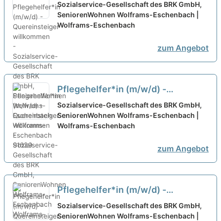
(m/w/d) - Quereinsteiger
Sozialservice-Gesellschaft des BRK GmbH,
willkommen -
SeniorenWohnen Wolframs-Eschenbach |
neu
Wolframs-Eschenbach
zum Angebot
Pflegehelfer*in (m/w/d) -
Quereinsteiger willkommen -
neu
Sozialservice-Gesellschaft des BRK GmbH,
SeniorenWohnen Wolframs-Eschenbach |
Wolframs-Eschenbach
zum Angebot
Pflegehelfer*in (m/w/d) -
Quereinsteiger willkommen -
Sozialservice-Gesellschaft des BRK GmbH,
gesucht
SeniorenWohnen Wolframs-Eschenbach |
neu