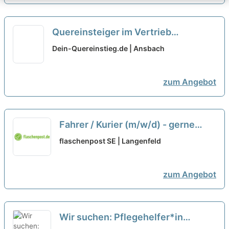
Quereinsteiger im Vertrieb
(Außendienst) (m/w/d)
neu
Dein-Quereinstieg.de | Ansbach
zum Angebot
Fahrer / Kurier (m/w/d) - gerne
Quereinsteiger
neu
flaschenpost SE | Langenfeld
zum Angebot
Wir suchen: Pflegehelfer*in