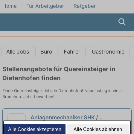
Home
Für Arbeitgeber
Ratgeber
Alle Jobs
Büro
Fahrer
Gastronomie
Stellenangebote für Quereinsteiger in
Dietenhofen finden
Finde Quereinsteiger-Jobs in Dietenhofen! Neueinstieg in viele
Branchen. Jetzt bewerben!
Anlagenmechaniker SHK /
Kundendienstmonteur (m/w/d)
Wimmer Haustechnik GmbH | Bad Windsheim
Alle Cookies akzeptieren
Alle Cookies ablehnen
Quereinsteiger aus dem