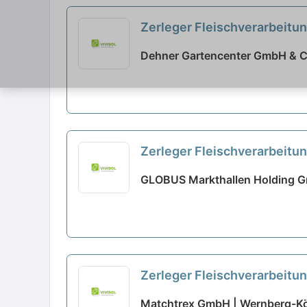
Zerleger Fleischverarbeitu
Dehner Gartencenter GmbH & C
Zerleger Fleischverarbeitu
GLOBUS Markthallen Holding G
Zerleger Fleischverarbeitu
Matchtrex GmbH | Wernberg-Kö