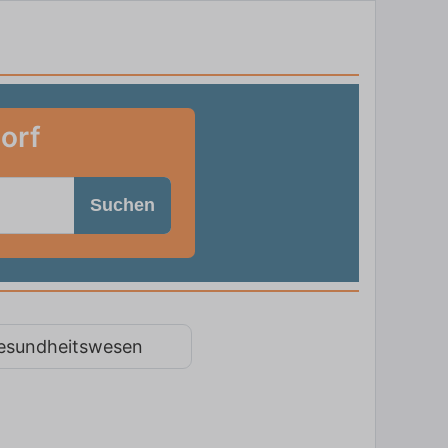
orf
Suchen
esundheitswesen