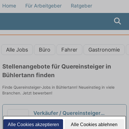
Home
Für Arbeitgeber
Ratgeber
Alle Jobs
Büro
Fahrer
Gastronomie
Stellenangebote für Quereinsteiger in
Bühlertann finden
Finde Quereinsteiger-Jobs in Bühlertann! Neueinstieg in viele
Branchen. Jetzt bewerben!
Verkäufer / Quereinsteiger
Bedientheke / Metzgerei (m/w/d)
Heiko Schnell Inh. Anja Schnell e.K. |
Alle Cookies akzeptieren
Alle Cookies ablehnen
Ellwangen (Jagst)
neu