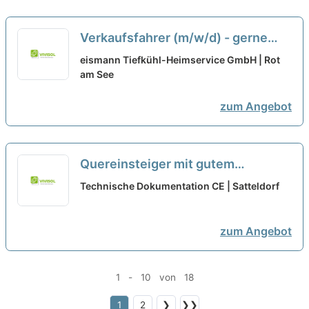
Verkaufsfahrer (m/w/d) - gerne
auch Quereinsteiger
eismann Tiefkühl-Heimservice GmbH | Rot
am See
zum Angebot
Quereinsteiger mit gutem
technischen Verständnis (m/w/d)
Technische Dokumentation CE | Satteldorf
zum Angebot
1 - 10 von 18
1
2
❯
❯❯