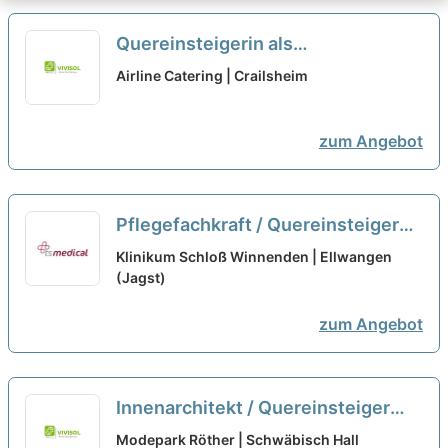
Quereinsteigerin als
Zugverkehrssteuerer (w/m/d)
neu
Airline Catering | Crailsheim
zum Angebot
Pflegefachkraft / Quereinsteiger
Psychiatrie (m/w/d) - inkl.
Klinikum Schloß Winnenden | Ellwangen
Hospitationstag
(Jagst)
neu
zum Angebot
Innenarchitekt / Quereinsteiger
(m/w/d)
Modepark Röther | Schwäbisch Hall