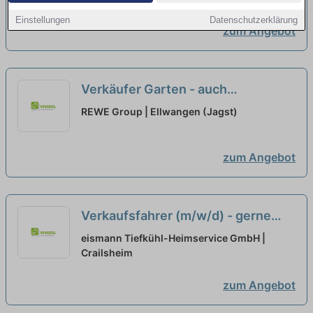
Einstellungen
Datenschutzerklärung
zum Angebot
Verkäufer Garten - auch
Quereinsteiger (m/w/d)
REWE Group | Ellwangen (Jagst)
zum Angebot
Verkaufsfahrer (m/w/d) - gerne
auch Quereinsteiger
neu
eismann Tiefkühl-Heimservice GmbH |
Crailsheim
zum Angebot