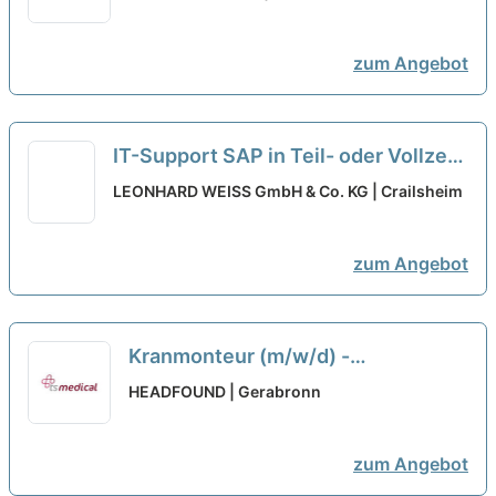
zum Angebot
IT-Support SAP in Teil- oder Vollzeit
- auch für Quereinsteiger (m/w/d)
LEONHARD WEISS GmbH & Co. KG | Crailsheim
zum Angebot
Kranmonteur (m/w/d) -
Quereinsteiger Willkommen!
neu
HEADFOUND | Gerabronn
zum Angebot