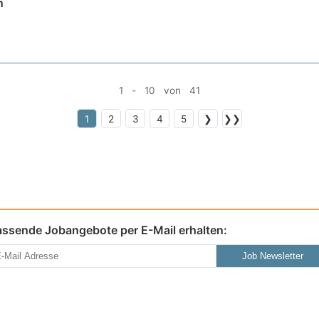
n
1 - 10 von 41
1
2
3
4
5
❯
❯❯
assende Jobangebote per E-Mail erhalten:
Job Newsletter