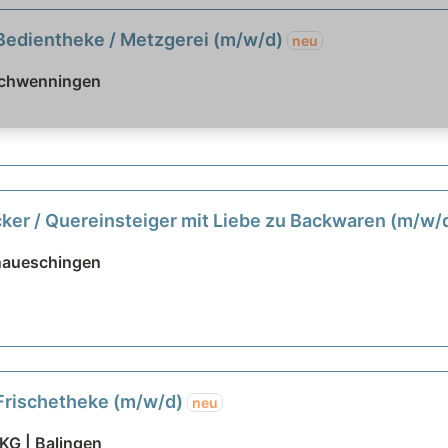
 Bedientheke / Metzgerei (m/w/d)
neu
Schwenningen
cker / Quereinsteiger mit Liebe zu Backwaren (m/w/
onaueschingen
 Frischetheke (m/w/d)
neu
KG | Balingen