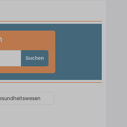
n
Suchen
esundheitswesen