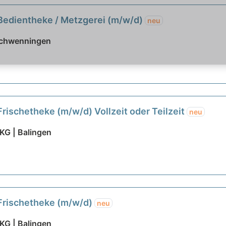
 Bedientheke / Metzgerei (m/w/d)
neu
Schwenningen
Frischetheke (m/w/d) Vollzeit oder Teilzeit
neu
KG | Balingen
 Frischetheke (m/w/d)
neu
KG | Balingen