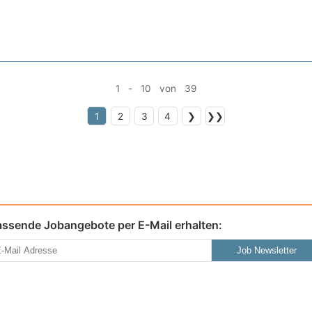
1 - 10 von 39
1
2
3
4
❯
❯❯
assende Jobangebote per E-Mail erhalten:
Job Newsletter