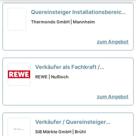
Quereinsteiger Installationsbereich
(m/w/d) Wärmepumpen
neu
Thermondo GmbH | Mannheim
zum Angebot
Verkäufer als Fachkraft /
Quereinsteiger Frischetheke
REWE | Nußloch
(m/w/d)
neu
zum Angebot
Verkäufer / Quereinsteiger
Bedientheke / Metzgerei / Wurst
SiB Märkte GmbH | Brühl