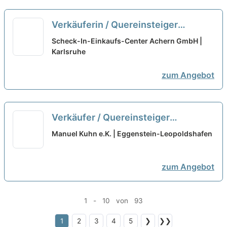
Verkäuferin / Quereinsteiger
Bedientheke / Käse (m/w/d)
neu
Scheck-In-Einkaufs-Center Achern GmbH |
Karlsruhe
zum Angebot
Verkäufer / Quereinsteiger
Bedientheke / Metzgerei (m/w/d)
Manuel Kuhn e.K. | Eggenstein-Leopoldshafen
neu
zum Angebot
1 - 10 von 93
1
2
3
4
5
❯
❯❯