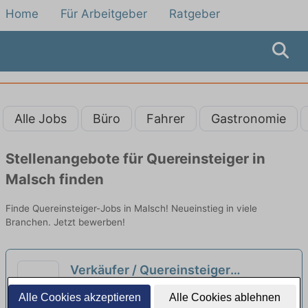
Home
Für Arbeitgeber
Ratgeber
Alle Jobs
Büro
Fahrer
Gastronomie
Stellenangebote für Quereinsteiger in
Malsch finden
Finde Quereinsteiger-Jobs in Malsch! Neueinstieg in viele
Branchen. Jetzt bewerben!
Verkäufer / Quereinsteiger
Bedientheke / Käse (m/w/d)
neu
SBW-Betreibergesellschaft mbH | Heidelberg
Alle Cookies akzeptieren
Alle Cookies ablehnen