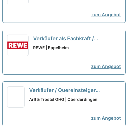
(m/w/d)
neu
zum Angebot
Verkäufer als Fachkraft /
Quereinsteiger Frischetheke
REWE | Eppelheim
(m/w/d)
neu
zum Angebot
Verkäufer / Quereinsteiger
Frischetheke (m/w/d)
neu
Arlt & Trostel OHG | Oberderdingen
zum Angebot