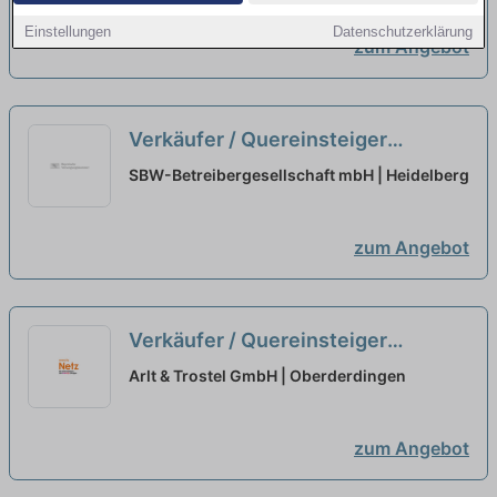
Einstellungen
Datenschutzerklärung
zum Angebot
Verkäufer / Quereinsteiger
Bedientheke / Käse (m/w/d)
neu
SBW-Betreibergesellschaft mbH | Heidelberg
zum Angebot
Verkäufer / Quereinsteiger
Frischetheke (m/w/d) Vollzeit /
Arlt & Trostel GmbH | Oberderdingen
Teilzeit
neu
zum Angebot