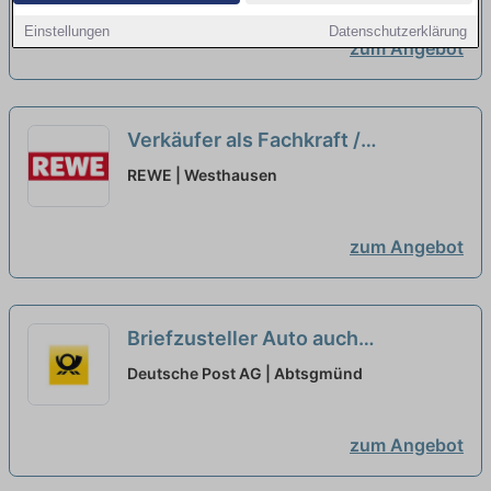
Einstellungen
Datenschutzerklärung
zum Angebot
Verkäufer als Fachkraft /
Quereinsteiger Frischetheke
REWE | Westhausen
(m/w/d)
neu
zum Angebot
Briefzusteller Auto auch
(Quereinsteiger)
neu
Deutsche Post AG | Abtsgmünd
zum Angebot