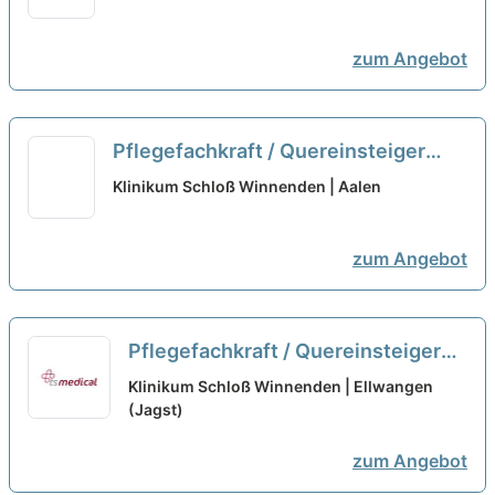
zum Angebot
Pflegefachkraft / Quereinsteiger
Psychiatrie (m/w/d) - inkl.
Klinikum Schloß Winnenden | Aalen
Hospitationstag
neu
zum Angebot
Pflegefachkraft / Quereinsteiger
Psychiatrie (m/w/d) - inkl.
Klinikum Schloß Winnenden | Ellwangen
Hospitationstag
(Jagst)
neu
zum Angebot