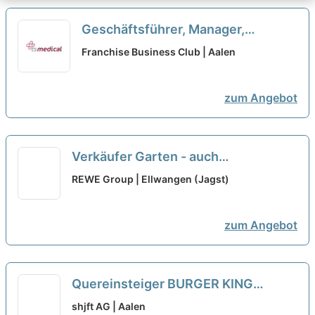
Geschäftsführer, Manager,
Quereinsteiger, Macher als
Franchise Business Club | Aalen
Franchisepartner in Aalen
neu
zum Angebot
Verkäufer Garten - auch
Quereinsteiger (m/w/d)
REWE Group | Ellwangen (Jagst)
zum Angebot
Quereinsteiger BURGER KING
(m/w/d)
neu
shjft AG | Aalen