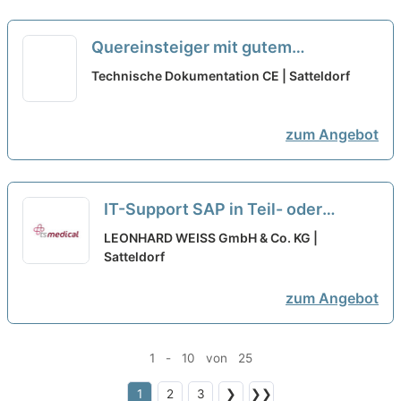
Quereinsteiger mit gutem
technischen Verständnis (m/w/d)
Technische Dokumentation CE | Satteldorf
zum Angebot
IT-Support SAP in Teil- oder
Vollzeit – auch für Quereinsteiger
LEONHARD WEISS GmbH & Co. KG |
(m/w/d)
Satteldorf
neu
zum Angebot
1 - 10 von 25
1
2
3
❯
❯❯