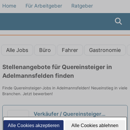
Home
Für Arbeitgeber
Ratgeber
Alle Jobs
Büro
Fahrer
Gastronomie
Stellenangebote für Quereinsteiger in
Adelmannsfelden finden
Finde Quereinsteiger-Jobs in Adelmannsfelden! Neueinstieg in viele
Branchen. Jetzt bewerben!
Verkäufer / Quereinsteiger
Bedientheke / Metzgerei (m/w/d)
Heiko Schnell Inh. Anja Schnell e.K. |
Alle Cookies akzeptieren
Alle Cookies ablehnen
Ellwangen (Jagst)
neu