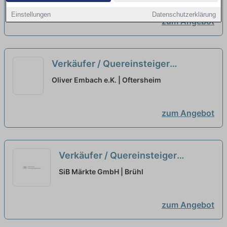
Einstellungen
Datenschutzerklärung
zum Angebot
Verkäufer / Quereinsteiger
Bedientheke / Metzgerei (m/w/d)
Oliver Embach e.K. | Oftersheim
neu
zum Angebot
Verkäufer / Quereinsteiger
Bedientheke / Metzgerei / Wurst
SiB Märkte GmbH | Brühl
(m/w/d)
neu
zum Angebot