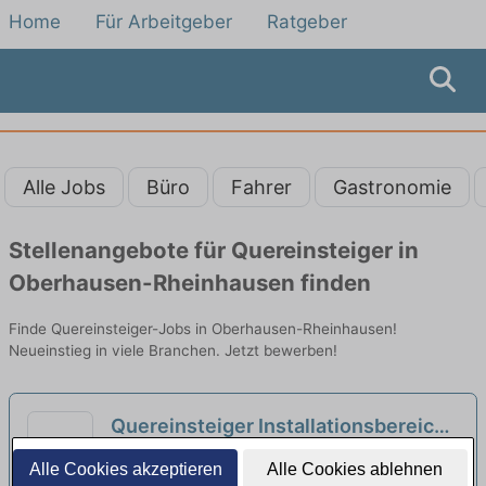
Home
Für Arbeitgeber
Ratgeber
Alle Jobs
Büro
Fahrer
Gastronomie
Stellenangebote für Quereinsteiger in
Oberhausen-Rheinhausen finden
Finde Quereinsteiger-Jobs in Oberhausen-Rheinhausen!
Neueinstieg in viele Branchen. Jetzt bewerben!
Quereinsteiger Installationsbereich
(m/w/d) Wärmepumpen
neu
Thermondo GmbH | Mannheim
Alle Cookies akzeptieren
Alle Cookies ablehnen