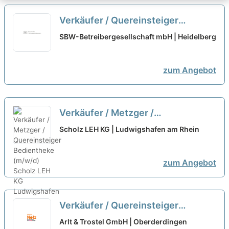
Verkäufer / Quereinsteiger
Bedientheke / Käse (m/w/d)
neu
SBW-Betreibergesellschaft mbH | Heidelberg
zum Angebot
Verkäufer / Metzger /
Quereinsteiger Bedientheke
Scholz LEH KG | Ludwigshafen am Rhein
(m/w/d)
neu
zum Angebot
Verkäufer / Quereinsteiger
Frischetheke (m/w/d) Vollzeit /
Arlt & Trostel GmbH | Oberderdingen