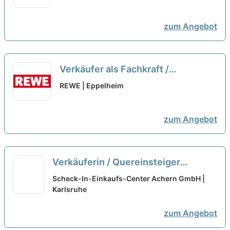
Teilzeit
neu
zum Angebot
Verkäufer als Fachkraft /
Quereinsteiger Frischetheke
REWE | Eppelheim
(m/w/d)
neu
zum Angebot
Verkäuferin / Quereinsteiger
Bedientheke / Käse (m/w/d)
neu
Scheck-In-Einkaufs-Center Achern GmbH |
Karlsruhe
zum Angebot