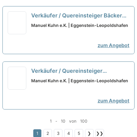
Verkäufer / Quereinsteiger Bäckerei
/ Backwaren (m/w/d)
neu
Manuel Kuhn e.K. | Eggenstein-Leopoldshafen
zum Angebot
Verkäufer / Quereinsteiger
Bedientheke / Metzgerei (m/w/d)
Manuel Kuhn e.K. | Eggenstein-Leopoldshafen
neu
zum Angebot
1 - 10 von 100
1
2
3
4
5
❯
❯❯