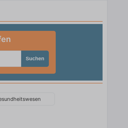
fen
Suchen
esundheitswesen