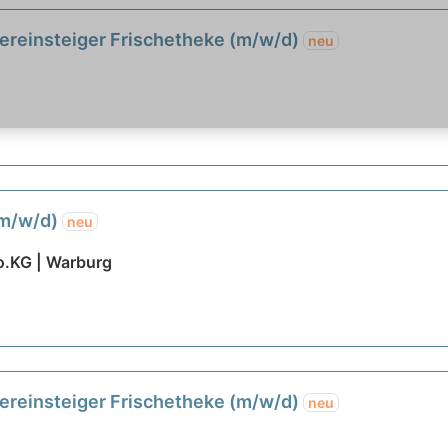
uereinsteiger Frischetheke (m/w/d)
neu
(m/w/d)
neu
.KG | Warburg
uereinsteiger Frischetheke (m/w/d)
neu