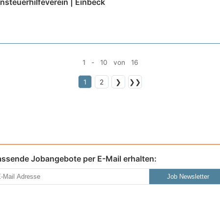
nsteuerhilfeverein | Einbeck
1 - 10 von 16
1
2
❯
❯❯
assende Jobangebote per E-Mail erhalten:
Job Newsletter