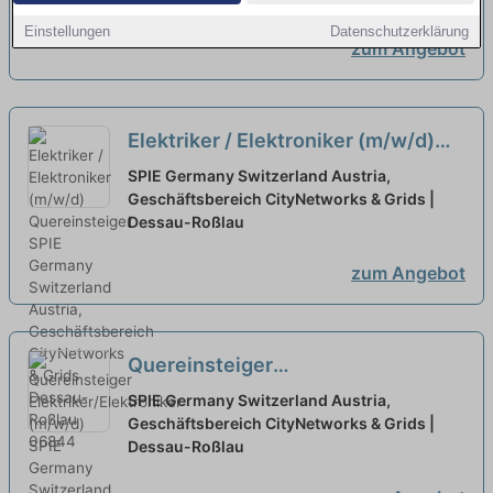
Einstellungen
Datenschutzerklärung
zum Angebot
Elektriker / Elektroniker (m/w/d)
Quereinsteiger
neu
SPIE Germany Switzerland Austria,
Geschäftsbereich CityNetworks & Grids |
Dessau-Roßlau
zum Angebot
Quereinsteiger
Elektriker/Elektroniker (m/w/d)
neu
SPIE Germany Switzerland Austria,
Geschäftsbereich CityNetworks & Grids |
Dessau-Roßlau