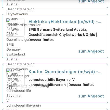
zum Angebot
Elektriker/Elektroniker (m/w/d) -
auch Quereinsteiger!
neu
SPIE Germany Switzerland Austria,
Geschäftsbereich CityNetworks & Grids |
Dessau-Roßlau
zum Angebot
Kaufm. Quereinsteiger (m/w/d) -
Einkommensteuerberatung
neu
Lohnsteuerhilfe Bayern e. V.
Lohnsteuerhilfeverein | Dessau-Roßlau
zum Angebot