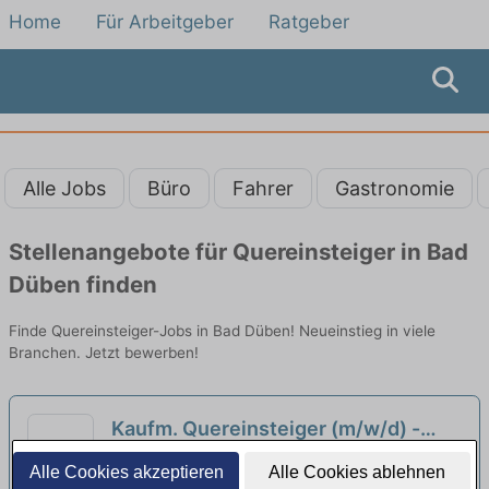
Home
Für Arbeitgeber
Ratgeber
Alle Jobs
Büro
Fahrer
Gastronomie
Stellenangebote für Quereinsteiger in Bad
Düben finden
Finde Quereinsteiger-Jobs in Bad Düben! Neueinstieg in viele
Branchen. Jetzt bewerben!
Kaufm. Quereinsteiger (m/w/d) -
Einkommensteuerberatung
neu
Lohnsteuerhilfe Bayern e. V.
Alle Cookies akzeptieren
Alle Cookies ablehnen
Lohnsteuerhilfeverein | Dessau-Roßlau