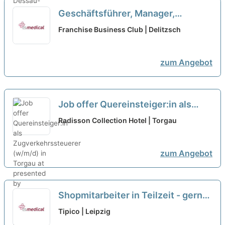
Geschäftsführer, Manager,
Quereinsteiger, Macher als
Franchise Business Club | Delitzsch
Franchisepartner in Delitzsch
neu
zum Angebot
Job offer Quereinsteiger:in als
Zugverkehrssteuerer (w/m/d) in
Radisson Collection Hotel | Torgau
Torgau at presented by StepStone
neu
zum Angebot
Shopmitarbeiter in Teilzeit - gerne
Quereinsteiger (m/w/d)
neu
Tipico | Leipzig