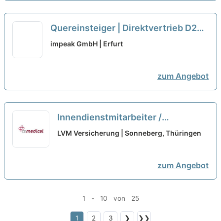
Quereinsteiger | Direktvertrieb D2D |
Außendienst
neu
impeak GmbH | Erfurt
zum Angebot
Innendienstmitarbeiter /
Agenturassistent, auch
LVM Versicherung | Sonneberg, Thüringen
Quereinsteiger (m/w/d) in Teilzeit
neu
zum Angebot
1 - 10 von 25
1
2
3
❯
❯❯