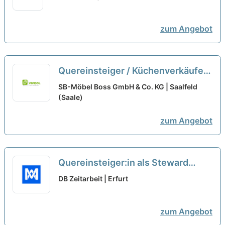
zum Angebot
Quereinsteiger / Küchenverkäufer
(m/w/d)
neu
SB-Möbel Boss GmbH & Co. KG | Saalfeld
(Saale)
zum Angebot
Quereinsteiger:in als Steward
Gastronomie an Bord(w/m/d)
neu
DB Zeitarbeit | Erfurt
zum Angebot