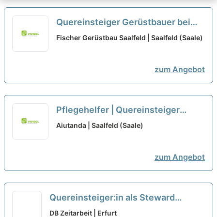
Quereinsteiger Gerüstbauer bei
Fischer Gerüstbau Saalfeld
neu
Fischer Gerüstbau Saalfeld | Saalfeld (Saale)
zum Angebot
Pflegehelfer | Quereinsteiger
(m/w/d) + Bis zu 2.500,00 €
Aiutanda | Saalfeld (Saale)
Willkommens-Bonus
neu
zum Angebot
Quereinsteiger:in als Steward
Gastronomie an Bord (w/m/d)
neu
DB Zeitarbeit | Erfurt