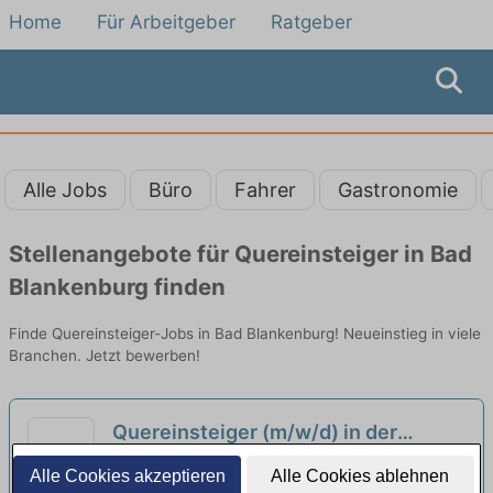
Home
Für Arbeitgeber
Ratgeber
Alle Jobs
Büro
Fahrer
Gastronomie
Stellenangebote für Quereinsteiger in Bad
Blankenburg finden
Finde Quereinsteiger-Jobs in Bad Blankenburg! Neueinstieg in viele
Branchen. Jetzt bewerben!
Quereinsteiger (m/w/d) in der
Mechanik
neu
N3 Engine Overhaul Services GmbH & Co. KG |
Alle Cookies akzeptieren
Alle Cookies ablehnen
Arnstadt