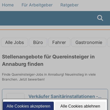
Home
Für Arbeitgeber
Ratgeber
Alle Jobs
Büro
Fahrer
Gastronomie
Stellenangebote für Quereinsteiger in
Annaburg finden
Finde Quereinsteiger-Jobs in Annaburg! Neueinstieg in viele
Branchen. Jetzt bewerben!
Verkäufer Sanitärinstallationen -
auch Quereinsteiger (m/w/d)
REWE Group | Wittenberg Lutherstadt
Alle Cookies akzeptieren
Alle Cookies ablehnen