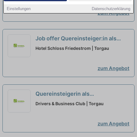
Einstellungen
Datenschutzerklärung
zum Angebot
Job offer Quereinsteiger:in als
Zugverkehrssteuerer (w/m/d) in
Hotel Schloss Friedestrom | Torgau
Torgau at presented by StepStone
neu
zum Angebot
Quereinsteigerin als
Zugverkehrssteuerer (w/m/d) in
Drivers & Business Club | Torgau
Torgau bei presented by
StepStone
zum Angebot