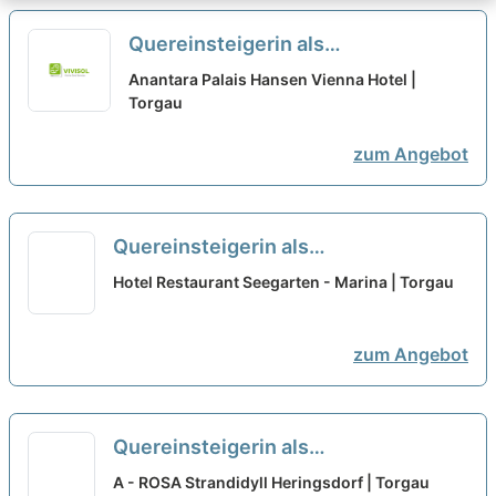
Quereinsteigerin als
Zugverkehrssteuerer (w/m/d) in
Anantara Palais Hansen Vienna Hotel |
Torgau bei presented by
Torgau
StepStone
zum Angebot
Quereinsteigerin als
Zugverkehrssteuerer (w/m/d) in
Hotel Restaurant Seegarten - Marina | Torgau
Torgau bei presented by StepStone
neu
zum Angebot
Quereinsteigerin als
Zugverkehrssteuerer (w/m/d) in
A - ROSA Strandidyll Heringsdorf | Torgau